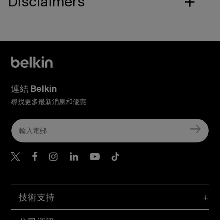
Disclaimers
連結 Belkin
尋找更多最新消息和優惠
Belkin Twitter
Belkin Hong Kong Faceboo
Belkin Instagram
Belkin Hong Kong Lin
Belkin Youtube
Belkin TikTok
技術支持