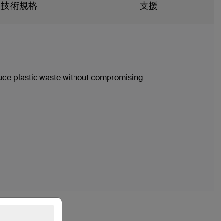
技術規格
支援
duce plastic waste without compromising