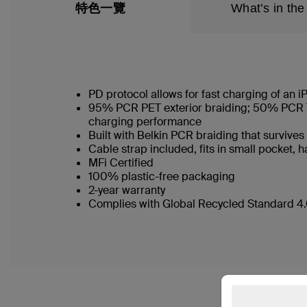
特色一覽
What’s in the
PD protocol allows for fast charging of an
95% PCR PET exterior braiding; 50% PCR TPE
charging performance
Built with Belkin PCR braiding that surviv
Cable strap included, fits in small pocket
MFi Certified
100% plastic-free packaging
2-year warranty
Complies with Global Recycled Standard 4.0