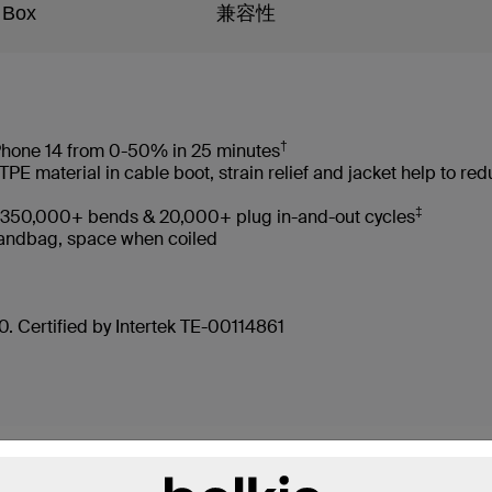
 Box
兼容性
†
 iPhone 14 from 0-50% in 25 minutes
 material in cable boot, strain relief and jacket help to re
‡
es 350,000+ bends & 20,000+ plug in-and-out cycles
, handbag, space when coiled
. Certified by Intertek TE-00114861