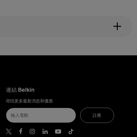
連結 Belkin
尋找更多最新消息和優惠
註冊
Belkin Twitter
Belkin Hong Kong Facebook
Belkin Instagram
Belkin Hong Kong Lin
Belkin Youtube
Belkin TikTok