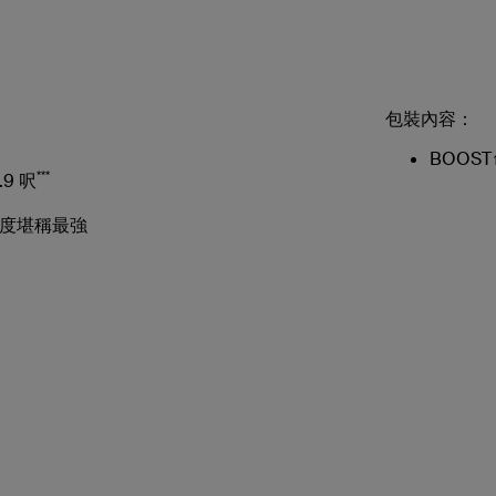
包裝內容：
BOOST
***
.9 呎
程度堪稱最強