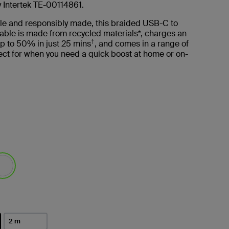
y Intertek TE-00114861.
le and responsibly made, this braided USB-C to
able is made from recycled materials*, charges an
†
p to 50% in just 25 mins
, and comes in a range of
ct for when you need a quick boost at home or on-
選取
2 m