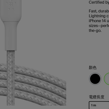
Certified b
Fast, durab
Lightning c
iPhone 14 u
sizes—perfe
the-go.
顏色
已
電纜長度
1 m