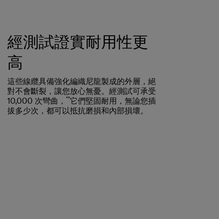
經測試證實耐用性更
高
這些線纜具備強化編織尼龍製成的外層，絕
對不會斷裂，讓您放心無憂。經測試可承受
**
10,000 次彎曲，
它們堅固耐用，無論您插
拔多少次，都可以抵抗磨損和內部損壞。