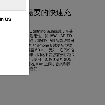
您唯一需要的快速充
kin US
電線纜
選用 USB-C 至 Lightning 編織線纜，享受
快速充電和加倍耐用性。與 18W USB-PD
充電器一起使用時，我們的 Mfi 認證線纜可
於 30 分鐘內為您的 iPhone 8 或更新型號
*
手機由 0％ 充電至 50％。
另外，它們符合
Apple 的嚴格標準，因此不管您需要哪種長
度，您都可以放心使用，因為無論您是為
iPhone 充電還是在 iPad 上同步音樂和照
片，它都能一一勝任。