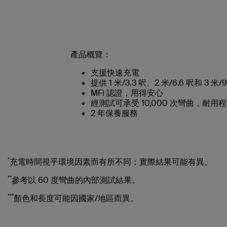
產品概覽：
支援快速充電
提供 1 米/3.3 呎、2 米/6.6 呎和 3 米/9
MFi 認證，用得安心
經測試可承受 10,000 次彎曲，耐用
2 年保養服務
*
充電時間視乎環境因素而有所不同；實際結果可能有異。
**
參考以 60 度彎曲的內部測試結果。
***
顏色和長度可能因國家/地區而異。