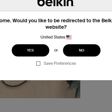
me. Would you like to be redirected to the Bel
website?
United States
or
YES
NO
Save Preferences