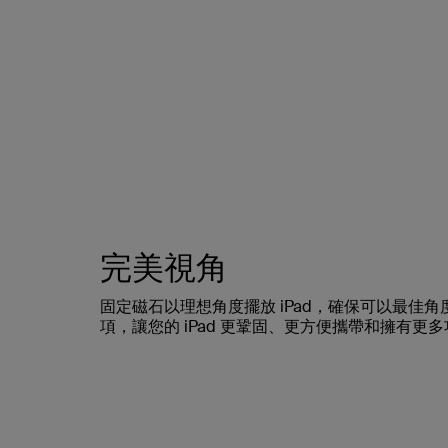
完美視角
固定磁石以理想角度擺放 iPad，確保可以最佳
項，讓您的 iPad 更鞏固、更方便攜帶和擁有更