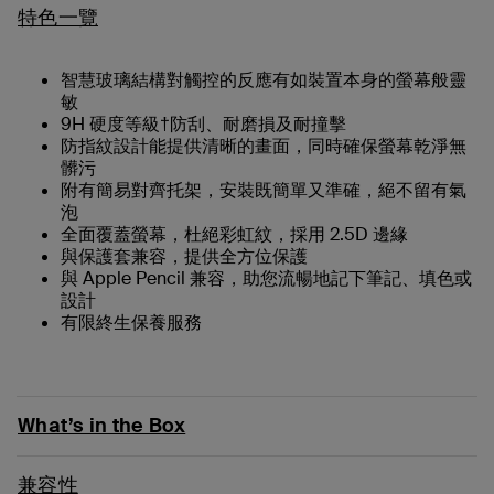
特色一覽
智慧玻璃結構對觸控的反應有如裝置本身的螢幕般靈
敏
9H 硬度等級†防刮、耐磨損及耐撞擊
防指紋設計能提供清晰的畫面，同時確保螢幕乾淨無
髒污
附有簡易對齊托架，安裝既簡單又準確，絕不留有氣
泡
全面覆蓋螢幕，杜絕彩虹紋，採用 2.5D 邊緣
與保護套兼容，提供全方位保護
與 Apple Pencil 兼容，助您流暢地記下筆記、填色或
設計
有限終生保養服務
What’s in the Box
兼容性