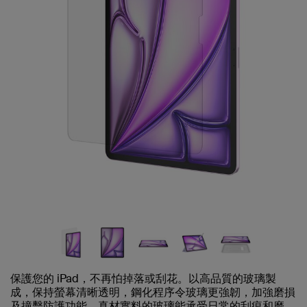
保護您的 iPad，不再怕掉落或刮花。以高品質的玻璃製
成，保持螢幕清晰透明，鋼化程序令玻璃更強韌，加強磨損
及撞擊防護功能。真材實料的玻璃能承受日常的刮痕和磨