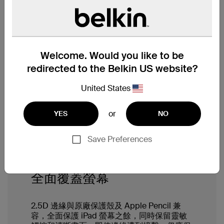
Welcome. Would you like to be
順暢平滑的鋼化玻璃。
redirected to the Belkin US website?
United States
順暢平滑的觸感猶如 iPad 的原有螢幕，確保
螢幕能靈敏地回應每次輕觸和滑動。隨時隨地
保護 iPad 螢幕，承受日常的刮痕和磨損。
or
YES
NO
Save Preferences
全面覆蓋螢幕
2.5D 邊緣與原廠保護殼及 Apple Pencil 兼
容，全面保護 iPad 螢幕之餘，同時保留靈敏