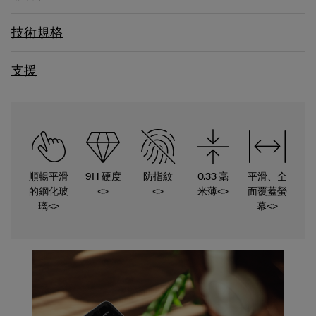
技術規格
支援
順暢平滑
9H 硬度
防指紋
0.33 毫
平滑、全
的鋼化玻
<>
<>
米薄<>
面覆蓋螢
璃<>
幕<>