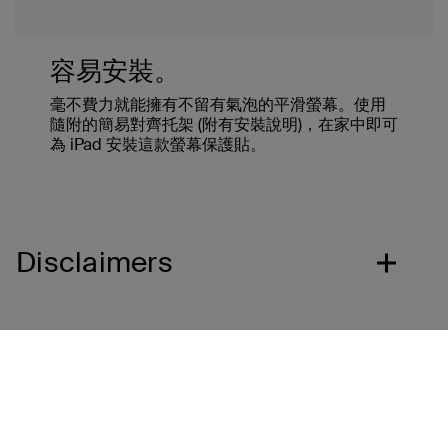
容易安裝。
毫不費力就能擁有不留有氣泡的平滑螢幕。使用
隨附的簡易對齊托架 (附有安裝說明)，在家中即可
為 iPad 安裝這款螢幕保護貼。
Disclaimers
連結 Belkin