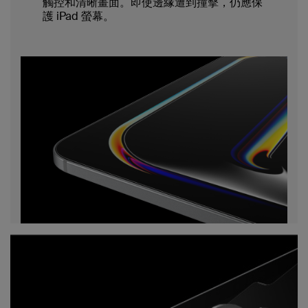
觸控和清晰畫面。即使邊緣遭到撞擊，仍應保
護 iPad 螢幕。