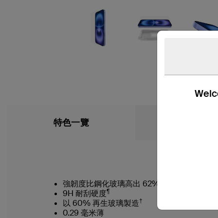
Welco
特色一覽
What’s in the
強韌度比鋼化玻璃高出 62%*
¶
9H 耐刮硬度
†
以 60% 再生玻璃製造
0.29 毫米薄