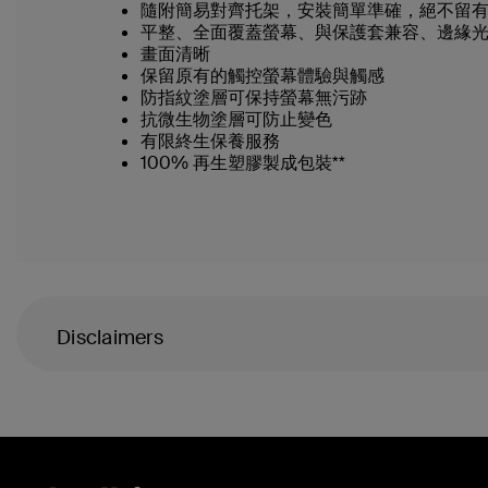
隨附簡易對齊托架，安裝簡單準確，絕不留
平整、全面覆蓋螢幕、與保護套兼容、邊緣
畫面清晰
保留原有的觸控螢幕體驗與觸感
防指紋塗層可保持螢幕無污跡
抗微生物塗層可防止變色
有限終生保養服務
100% 再生塑膠製成包裝**
Disclaimers