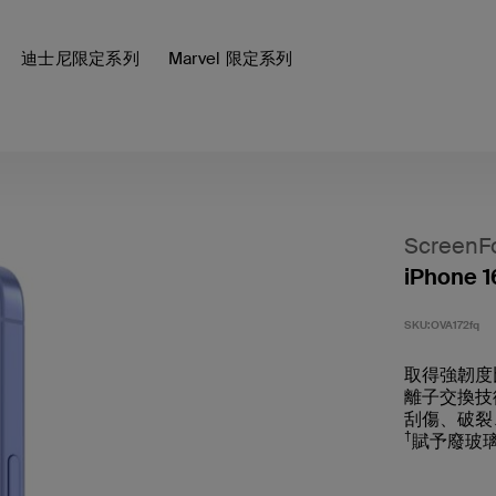
迪士尼限定系列
Marvel 限定系列
ScreenF
iPhone 
SKU:
OVA172fq
取得強韌度比
離子交換技
刮傷、破裂、
†
賦予廢玻