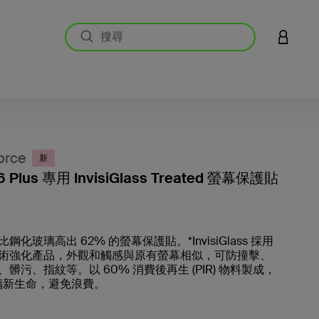
登入您的
orce
新
16 Plus 專用 InvisiGlass Treated 螢幕保護貼
5 客戶
鋼化玻璃高出 62% 的螢幕保護貼。*InvisiGlass 採用
術強化產品，外觀和觸感與原有螢幕相似，可防撞擊、
髒污、指紋等。以 60% 消費後再生 (PIR) 物料製成，
璃新生命，避免浪費。