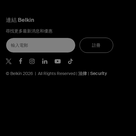
連結 Belkin
尋找更多最新消息和優惠
註冊
Belkin Twitter
Belkin Hong Kong Facebook
Belkin Instagram
Belkin Hong Kong Lin
Belkin Youtube
Belkin TikTok
© Belkin 2026 | All Rights Reserved |
法律
|
Security