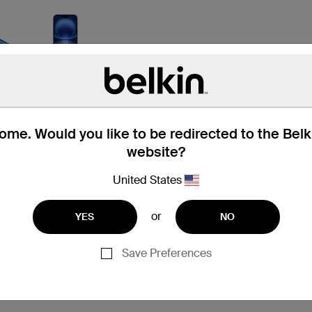
me. Would you like to be redirected to the Bel
website?
 Box
兼容性
United States
or
YES
NO
Save Preferences