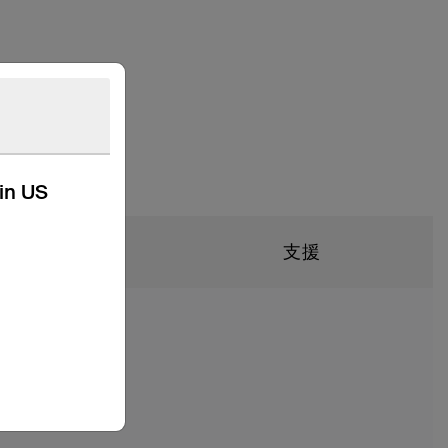
kin US
技術規格
支援