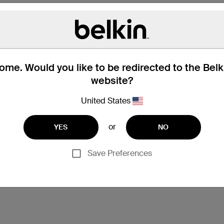
me. Would you like to be redirected to the Bel
website?
United States
支援
or
YES
NO
Save Preferences