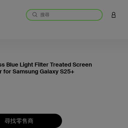
登入您的
ss Blue Light Filter Treated Screen
or for Samsung Galaxy S25+
4.4 
尋找零售商