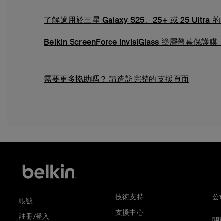
了解適用於三星 Galaxy S25、25+ 或 25 Ultra 的 B
Belkin ScreenForce InvisiGlass 塗層螢幕
需要更多協助嗎？
請造訪完整的支援頁面
技術支持
公
帳號
支援中心
註冊/登入
關於