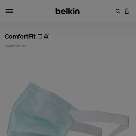
輸入關鍵
登入
切換瀏覽方式
ComfortFit 口罩
SKU:
BBM003
5 客戶評分（滿分為 5 分）