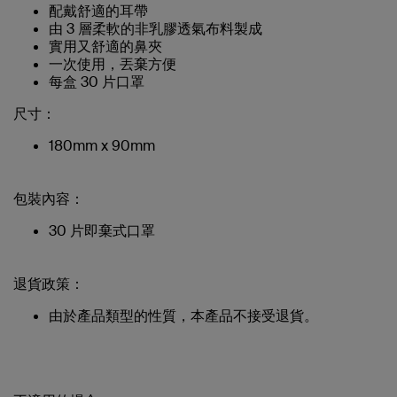
配戴舒適的耳帶
由 3 層柔軟的非乳膠透氣布料製成
實用又舒適的鼻夾
一次使用，丟棄方便
每盒 30 片口罩
尺寸：
180mm x 90mm
包裝內容：
30 片即棄式口罩
退貨政策：
由於產品類型的性質，本產品不接受退貨。