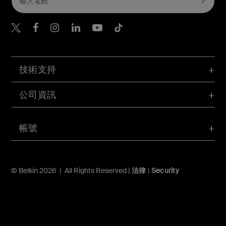
Belkin Twitter
Belkin Hong Kong Faceboo
Belkin Instagram
Belkin Hong Kong Lin
Belkin Youtube
Belkin TikTok
技術支持
公司資訊
帳號
© Belkin 2026 | All Rights Reserved |
法律
|
Security