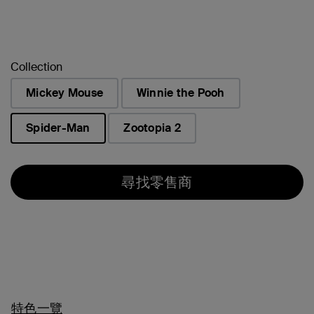
Collection
Mickey Mouse
Winnie the Pooh
Spider-Man
Zootopia 2
已選取
尋找零售商
特色一覽