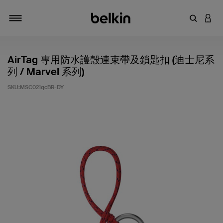
輸入關鍵
登入
切換瀏覽方式
AirTag 專用防水護殼連束帶及鎖匙扣 (迪士尼系
列 / Marvel 系列)
SKU:
MSC021qcBR-DY
3.7 客戶評分（滿分為 5 分）