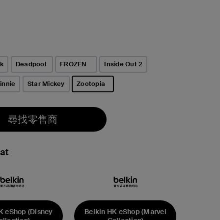
ck
Deadpool
FROZEN
Inside Out 2
innie
Star Mickey
Zootopia
已選取
尋找零售商
at
K eShop (Disney
Belkin HK eShop (Marvel