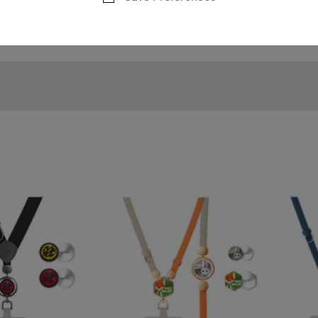
輕鬆拿取出門必帶物品。