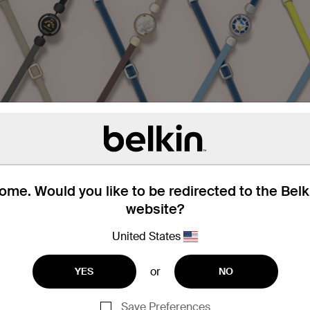
me. Would you like to be redirected to the Bel
website?
United States
輕鬆掛在環上
or
YES
NO
額外的金屬環可掛上 AirPods 保護殼或鎖匙，
Save Preferences