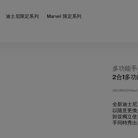
迪士尼限定系列
Marvel 限定系列
多功能手
2合1多功
SKU:
MSZ003qc
全新迪士尼
以隨意更換
卸並獨立使
手同時秀出