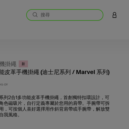
登入您的
機掛繩
新
能皮革手機掛繩 (迪士尼系列 / Marvel 系列)
4.2 
OG-DY
系列2合1多功能皮革手機掛繩，首創獨特扣環設計，可
角色磁吸片，自行定義專屬於您用的肩帶。手腕帶可拆
用，可按個人喜好選擇用作斜背肩帶或手腕帶，解放雙
自我風格。