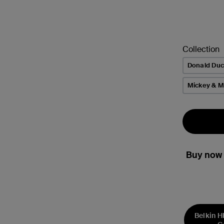
Collection
Donald Du
Mickey & M
Buy now 
Belkin H