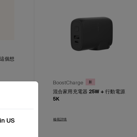
這個想
BoostCharge
新
方式，
混合家用充電器 25W + 行動電源
耐用的
5K
Price:
kin US
檢視詳情
條新產
影響。