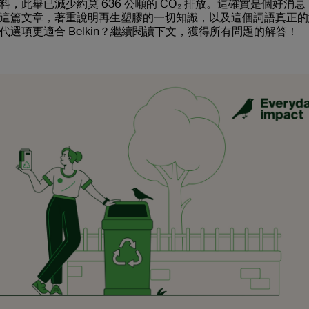
 物料，此舉已減少約莫 636 公噸的 CO₂ 排放。這確實是個好消
這篇文章，著重說明再生塑膠的一切知識，以及這個詞語真正的
項更適合 Belkin？繼續閱讀下文，獲得所有問題的解答！