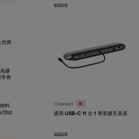
檢視詳情
及您將
成為膠
通常會
Connect
新
物料，
Arthur
通用 USB-C 11 合 1 專業擴充基座
Price:
檢視詳情