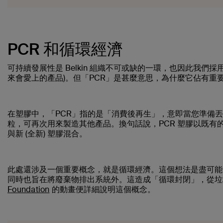
PCR 和循環經濟
可持續發展性是 Belkin 組織不可或缺的一環，也因此我們採
來會愛上的產品)。但「PCR」是甚麼意思，為什麼它佔有重
在塑膠中，「PCR」指的是「消費後再生」，意即當您準備
粒，可再次用來製造其他產品。換句話說，PCR 塑膠以既
與新 (全新) 塑膠混合。
此處還涉及一個重要概念，就是
循環經濟
。這個想法是盡可能
同時也旨在將廢棄物排出系統外。這造成「循環封閉」，從垃
Foundation
的動畫便詳細說明這個概念。