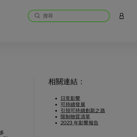
登入您的
相關連結：
日常影響
可持續發展
引領可持續創新之路
限制物質清單
2023 年影響報告
最多