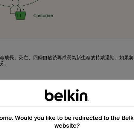
命成長、死亡、回歸自然後再成長為新生命的持續週期。如果將
分。
要將其再生為新產品。這表示在過程中，我們要找到加工物料的
重要：平常使用後就損壞的充電器可能迅速淪為電子垃圾，經久
me. Would you like to be redirected to the Bel
品和現有產品改用 PCR 塑膠，而不只是使用這種物料打造一
為循環經濟作出更多貢獻，並在減少垃圾和排放方面帶來更大的
website?