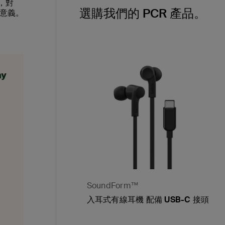
息，對
選購我們的 PCR 產品。
意義。
SoundForm™
入耳式有線耳機 配備 USB-C 接頭
Price: