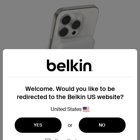
Welcome. Would you like to be
redirected to the Belkin US website?
United States
or
YES
NO
3.手機沒電危機