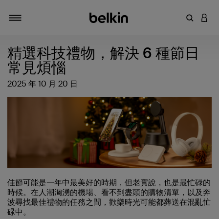
輸入關鍵
登入
切換瀏覽方式
精選科技禮物，解決 6 種節日
常見煩惱
2025 年 10 月 20 日
佳節可能是一年中最美好的時期，但老實說，也是最忙碌的
時候。在人潮洶湧的機場、看不到盡頭的購物清單，以及奔
波尋找最佳禮物的任務之間，歡樂時光可能都葬送在混亂忙
碌中。