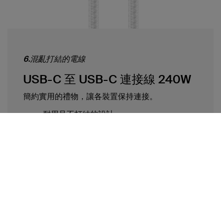
6.混亂打結的電線
USB-C 至 USB-C 連接線 240W
簡約實用的禮物，讓各裝置保持連接。
耐用且不打結的設計
快速充電與可靠的資料傳輸
設計輕巧，方便攜帶
立即選購