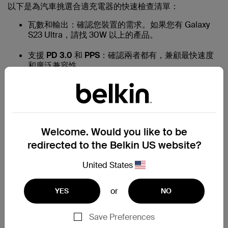
以下是為汽車挑選合適充電器的快速檢查清單：
瓦數和輸出：
確認您裝置的需求。如果您有 Galaxy
S23 Ultra，請找 30W 以上的產品。
支援 PD 3.0 和 PPS：
確認兩者都有，兼顧最快速度
和廣泛兼容性。
安全認證：
一律選擇可信賴品牌獲 USB-IF 認證的充
電器。這些充電器經真實效能和裝置安全測試。
設計和便攜性：
輕巧、設有 LED 指示燈和堅固耐用。
配搭車子儀表板設計的話更加完美。
Welcome. Would you like to be
redirected to the Belkin US website?
連接埠和連接線：
需要為多部裝置充電？購買多連接
埠充電器。別忘了，優質的
USB-C 連接線
和充電器
United States
本身一樣重要。
or
YES
NO
最佳 Android 車用充電器有哪些特色？
最佳 Android 車用充電器有三大要素：速度、安全和智
Save Preferences
慧。選擇支援 PD 3.0 和 PPS 的 USB-C 車用充電器，在路