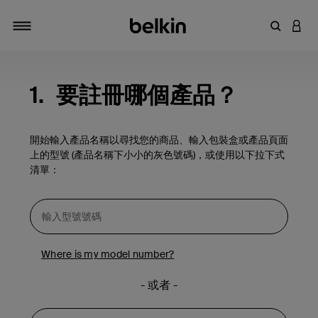
輸入關鍵
登入
切換瀏覽方式
1.
要註冊哪個產品？
開始輸入產品名稱以尋找您的商品、輸入包裝盒或產品頁面
上的型號 (產品名稱下小小的灰色號碼)，或使用以下拉下式
清單：
Where is my model number?
- 或者 -