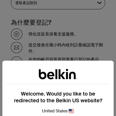
為什麼要登記?
簡化並延長保養支援服務。
提交後會在幾小時內收到註冊確認電子郵
件。
在您的帳戶頁面底部查看已登記的產品
的。
需要在保養期內更換產品嗎？
Welcome. Would you like to be
請在此完成保養更換申請表，我們的支援團
隊會盡快與您聯繫，並告知接下來的步驟。
redirected to the Belkin US website?
United States
提交保養更換申請