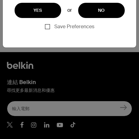
or
YES
NO
Save Preferences
需要協助？
點擊此處
連結 Belkin
尋找更多最新消息和優惠
Belkin Twitter
Belkin Hong Kong Faceboo
Belkin Instagram
Belkin Hong Kong Lin
Belkin Youtube
Belkin TikTok