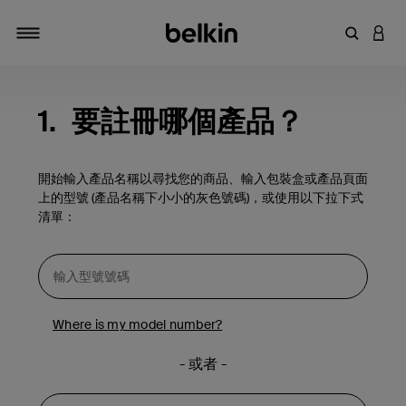
輸入關鍵
登入
切換瀏覽方式
1.
要註冊哪個產品？
開始輸入產品名稱以尋找您的商品、輸入包裝盒或產品頁面
上的型號 (產品名稱下小小的灰色號碼)，或使用以下拉下式
清單：
Where is my model number?
- 或者 -