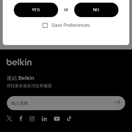
or
YES
NO
Save Preferences
需要協助？
點擊此處
連結 Belkin
尋找更多最新消息和優惠
Belkin Twitter
Belkin Hong Kong Faceboo
Belkin Instagram
Belkin Hong Kong Lin
Belkin Youtube
Belkin TikTok