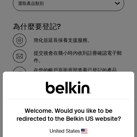
為什麼要登記?
簡化並延長保養支援服務。
提交後會在幾小時內收到註冊確認電子郵
件。
在您的帳戶頁面底部查看已登記的產品
的。
需要在保養期內更換產品嗎？
Welcome. Would you like to be
請在此完成保養更換申請表，我們的支援團
隊會盡快與您聯繫，並告知接下來的步驟。
redirected to the Belkin US website?
United States
提交保養更換申請