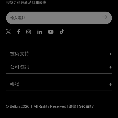
尋找更多最新消息和優惠
Belkin Twitter
Belkin Hong Kong Faceboo
Belkin Instagram
Belkin Hong Kong Lin
Belkin Youtube
Belkin TikTok
技術支持
公司資訊
帳號
© Belkin 2026 | All Rights Reserved |
法律
|
Security