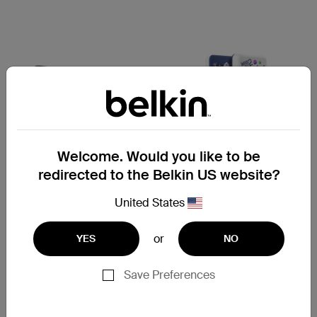
Welcome. Would you like to be
redirected to the Belkin US website?
BoostCharge
新
United States
Slim Magnetic Power Bank
BoostCharge
5K with Qi2
磁吸無線行動充電器 5K+支架
or
YES
NO
(迪士尼系列 / Marvel 系列)
Save Preferences
Price:
Price: