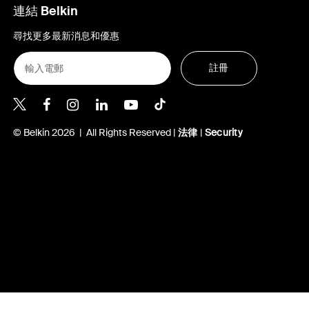
連結 Belkin
尋找更多最新消息和優惠
註冊
Belkin Twitter
Belkin Hong Kong Facebook
Belkin Instagram
Belkin Hong Kong Lin
Belkin Youtube
Belkin TikTok
© Belkin 2026 | All Rights Reserved |
法律
|
Security