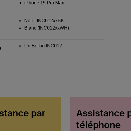
iPhone 15 Pro Max
Noir - INC012xxBK
Blanc (INC012xxWH)
Un Belkin INC012
e
stance par
Assistance 
téléphone