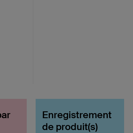
par
Enregistrement
de produit(s)