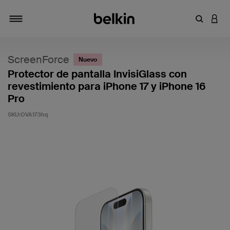
Introduce
INICI
Alternar navegación
ScreenForce
Nuevo
Protector de pantalla InvisiGlass con
revestimiento para iPhone 17 y iPhone 16
Pro
SKU:
OVA173hq
5 de 5 en la evaluación de los clientes