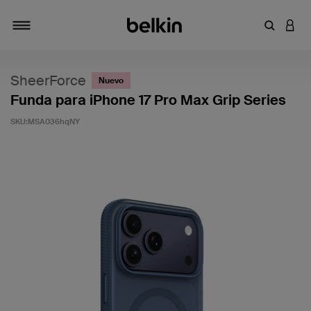
Introduce
INICI
Alternar navegación
SheerForce
Nuevo
Funda para iPhone 17 Pro Max Grip Series
SKU:
MSA036hqNY
3,3 de 5 en la evaluación de los clientes