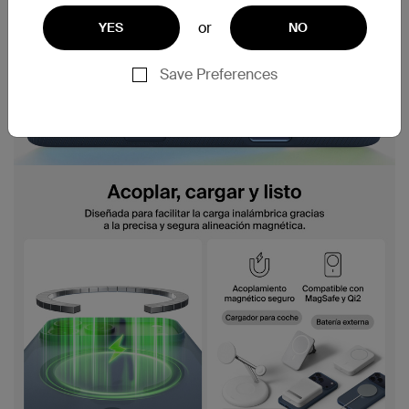
or
YES
NO
Save Preferences