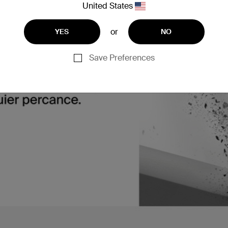
United States
or
YES
NO
Save Preferences