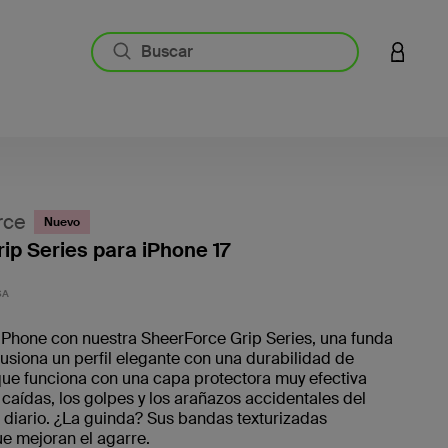
INICIAR
rce
Nuevo
ip Series para iPhone 17
5 de 5 
SA
iPhone con nuestra SheerForce Grip Series, una funda
fusiona un perfil elegante con una durabilidad de
que funciona con una capa protectora muy efectiva
s caídas, los golpes y los arañazos accidentales del
 diario. ¿La guinda? Sus bandas texturizadas
ue mejoran el agarre.