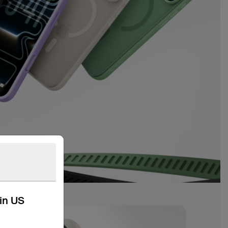
kin US