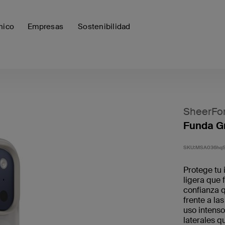
nico
Empresas
Sostenibilidad
SheerFo
Funda Gr
SKU:
MSA036hq
Protege tu 
ligera que 
confianza 
frente a la
uso intenso
laterales q