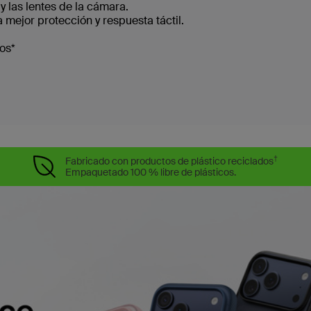
y las lentes de la cámara.
 mejor protección y respuesta táctil.
os*
†
Fabricado con productos de plástico reciclados
Empaquetado 100 % libre de plásticos.