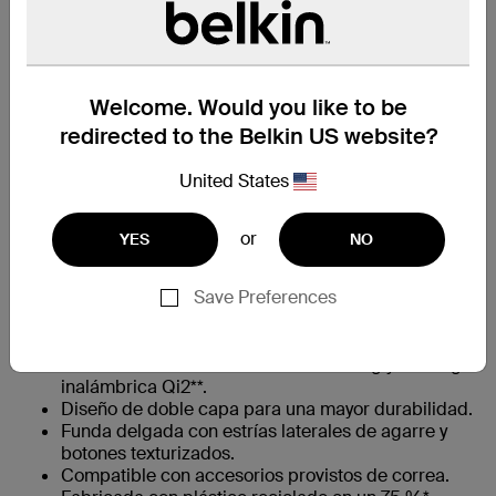
Welcome. Would you like to be
Buscar una tienda
redirected to the Belkin US website?
United States
En un vistazo
or
YES
NO
Ha pasado pruebas de resistencia con estándares
†
Save Preferences
militares frente a caídas desde una altura de 4 m
La tecnología Nano-Titan absorbe los impactos y
contribuye a prevenir los sobrecalentamientos.
Provista de certificaciones de Samsung y de carga
inalámbrica Qi2**.
Diseño de doble capa para una mayor durabilidad.
Funda delgada con estrías laterales de agarre y
botones texturizados.
Compatible con accesorios provistos de correa.