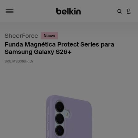
Introduce
INICI
Alternar navegación
SheerForce
Nuevo
Funda Magnética Protect Series para
Samsung Galaxy S26+
SKU:
MSB016hqLV
3,7 de 5 en la evaluación de los clientes