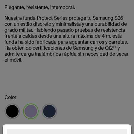
Elegante, resistente, intemporal.
Nuestra funda Protect Series protege tu Samsung S26
con un estilo discreto y minimalista y una durabilidad de
grado militar. Habiendo pasado pruebas de resistencia
frente a caídas desde una altura máxima de 4 m, esta
funda ha sido fabricada para aguantar carros y carretas.
Ha obtenido certificaciones de Samsung y de Qi2** y
admite carga inalámbrica rápida sin necesidad de sacar
el móvil.
Color
seleccionado/s