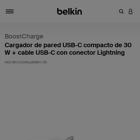
Introduce
INICI
Alternar navegación
BoostCharge
Cargador de pared USB-C compacto de 30
W + cable USB-C con conector Lightning
SKU:
WCA008kq1MWH-B5
5 de 5 en la evaluación de los clientes