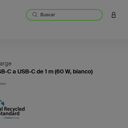
INICIAR
arge
B-C a USB-C de 1 m (60 W, blanco)
4,5 de 
1MWH