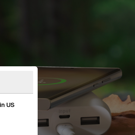
kin US