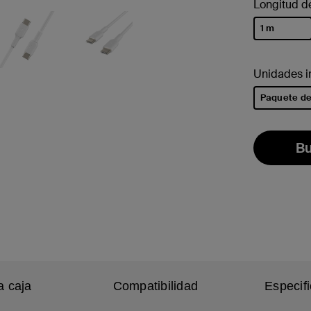
Longitud d
1 m
selecciona
Unidades i
Paquete de
selecciona
Bu
a caja
Compatibilidad
Especif