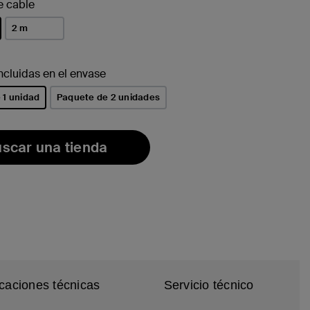
e cable
2 m
do/s
ncluidas en el envase
 1 unidad
Paquete de 2 unidades
do/s
scar una tienda
icaciones técnicas
Servicio técnico