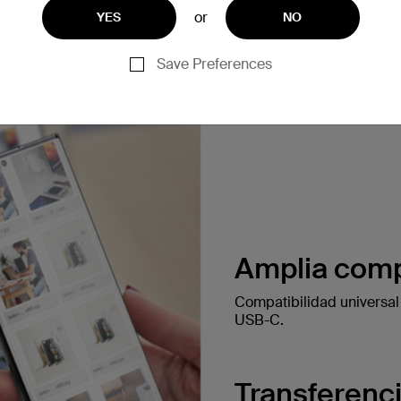
or
YES
NO
Save Preferences
Amplia comp
Compatibilidad universal
USB-C.
Transferenc