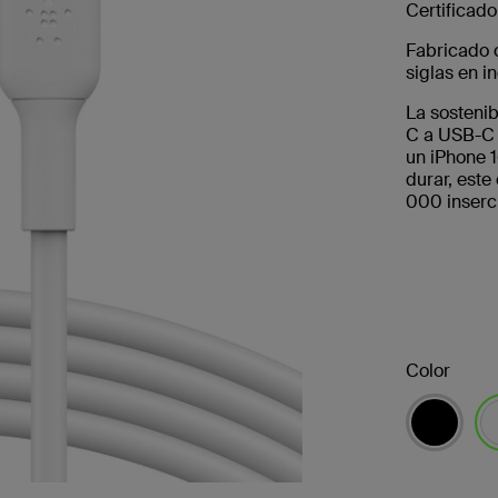
Certificado
Fabricado 
siglas en in
La sostenib
C a USB-C 
un iPhone 1
durar, est
000 inserc
Color
se