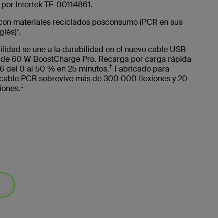
 por Intertek TE-00114861.
con materiales reciclados posconsumo (PCR en sus
glés)*.
ilidad se une a la durabilidad en el nuevo cable USB-
de 60 W BoostCharge Pro. Recarga por carga rápida
†
6 del 0 al 50 % en 25 minutos.
Fabricado para
e cable PCR sobrevive más de 300 000 flexiones y 20
‡
iones.
leccionado/s