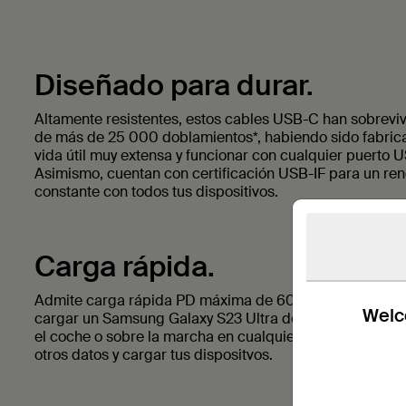
Diseñado para durar.
Altamente resistentes, estos cables USB-C han sobrevi
de más de 25 000 doblamientos*, habiendo sido fabric
vida útil muy extensa y funcionar con cualquier puerto 
Asimismo, cuentan con certificación USB-IF para un ren
constante con todos tus dispositivos.
Carga rápida.
Admite carga rápida PD máxima de 60 W (3 A/20 V) para
Welco
cargar un Samsung Galaxy S23 Ultra de 0 al 50 % en 27
el coche o sobre la marcha en cualquier parte para sinc
otros datos y cargar tus dispositvos.