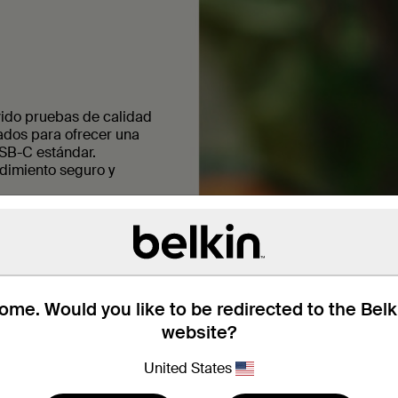
vido pruebas de calidad
ados para ofrecer una
USB-C estándar.
dimiento seguro y
 tu dispositivo. Puede
me. Would you like to be redirected to the Bel
 minutos. Úsalo en casa,
ronizar música, fotos u
website?
United States