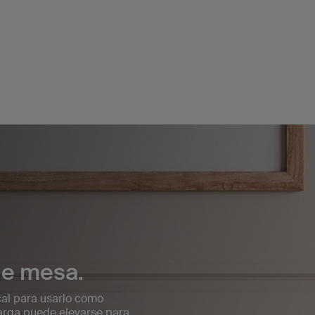
de mesa.
cal para usarlo como
arga puede elevarse para