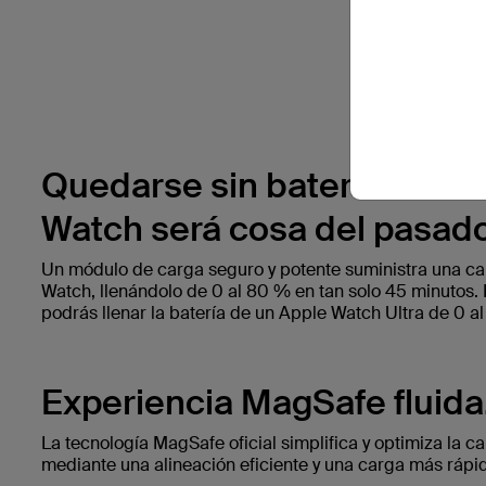
Quedarse sin batería con t
Watch será cosa del pasad
Un módulo de carga seguro y potente suministra una ca
Watch, llenándolo de 0 al 80 % en tan solo 45 minutos. 
podrás llenar la batería de un Apple Watch Ultra de 0 a
Experiencia MagSafe fluida
La tecnología MagSafe oficial simplifica y optimiza la c
mediante una alineación eficiente y una carga más rápi