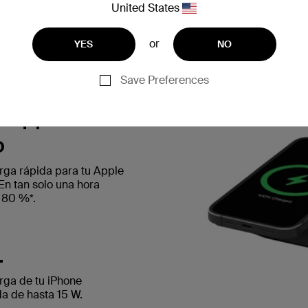
United States
or
YES
NO
Save Preferences
u Apple
o
rga rápida para tu Apple
En tan solo una hora
l 80 %*.
.
arga de tu iPhone
da de hasta 15 W.