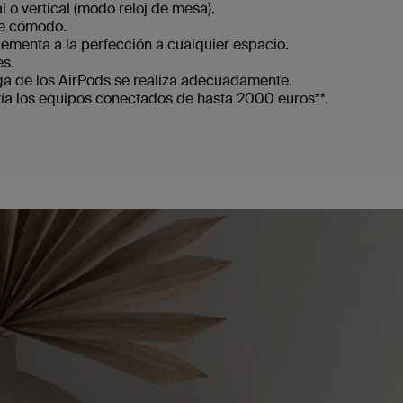
 o vertical (modo reloj de mesa).
te cómodo.
ementa a la perfección a cualquier espacio.
es.
rga de los AirPods se realiza adecuadamente.
tía los equipos conectados de hasta 2000 euros**.