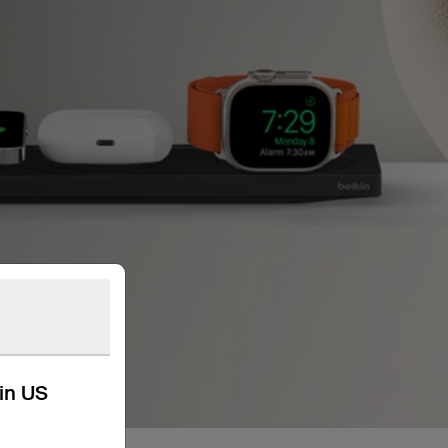
kin US