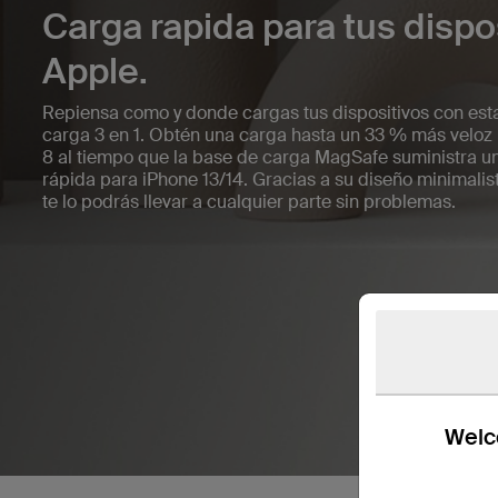
Carga rapida para tus dispo
Apple.
Repiensa como y donde cargas tus dispositivos con est
carga 3 en 1. Obtén una carga hasta un 33 % más veloz
8 al tiempo que la base de carga MagSafe suministra u
rápida para iPhone 13/14. Gracias a su diseño minimalista
te lo podrás llevar a cualquier parte sin problemas.
Welco