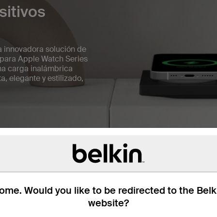
sitivos
a innovadora solución de
 para Apple Watch Series
na carga inalámbrica
, elegante y estilizado,
me. Would you like to be redirected to the Bel
website?