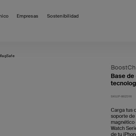
nico
Empresas
Sostenibilidad
 MagSafe
BoostCh
Base de 
tecnolog
SKU:
P-WIZ016
Carga tus 
soporte de 
magnético 
Watch Serie
de tu iPhon