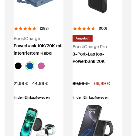
(283)
(100)
BoostCharge
Angebot
Powerbank 10K/20K mit
BoostCharge Pro
integriertem Kabel
3-Port-Laptop-
Powerbank 20K
Price:
Price:
Preis reduziert von
auf
21,99 €
-
44,99 €
89,99 €
69,99 €
In den Einkaufswagen
In den Einkaufswagen