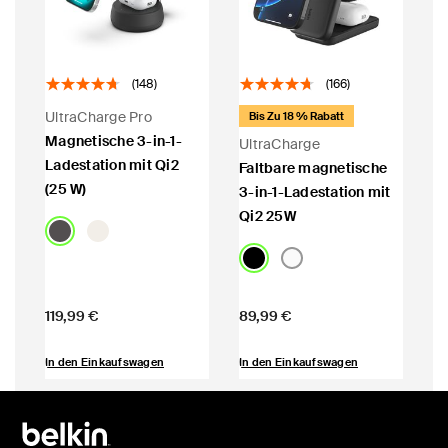
(148)
(166)
UltraCharge Pro
Bis Zu 18 % Rabatt
Magnetische 3-in-1-
UltraCharge
Ladestation mit Qi2
Faltbare magnetische
(25 W)
3-in-1-Ladestation mit
Qi2 25W
Price:
Price:
119,99 €
89,99 €
In den Einkaufswagen
In den Einkaufswagen