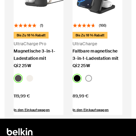
(1)
(166)
Bis Zu 18 % Rabatt
Bis Zu 18 % Rabatt
UltraCharge Pro
UltraCharge
Magnetische 3-in-1-
Faltbare magnetische
Ladestation mit
3-in-1-Ladestation mit
Qi2 25W
Qi2 25W
Price:
Price:
119,99 €
89,99 €
In den Einkaufswagen
In den Einkaufswagen