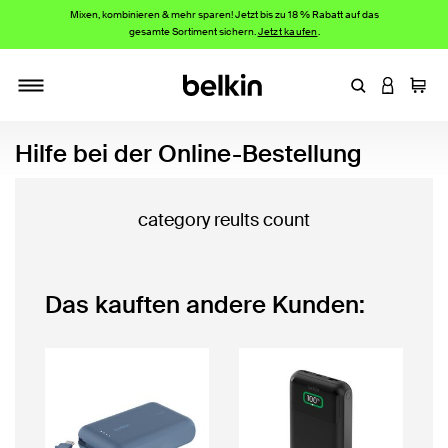
Mixen, kombinieren & mehr sparen! Jetzt bis zu 18 % Rabatt auf das
gesamte Sortiment sichern.
Jetzt kaufen
.
Stichwort oder
AN IHRE
Einka
Navigieren
Hilfe bei der Online-Bestellung
category reults count
Das kauften andere Kunden: