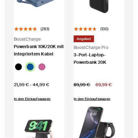
(283)
(100)
BoostCharge
Angebot
Powerbank 10K/20K mit
BoostCharge Pro
integriertem Kabel
3-Port-Laptop-
Powerbank 20K
Price:
Price:
Preis reduziert von
auf
21,99 €
-
44,99 €
89,99 €
69,99 €
In den Einkaufswagen
In den Einkaufswagen