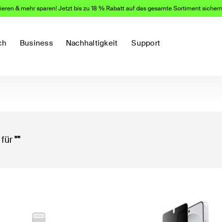
eren & mehr sparen! Jetzt bis zu 18 % Rabatt auf das gesamte Sortiment sicher
ch
Business
Nachhaltigkeit
Support
 für
""