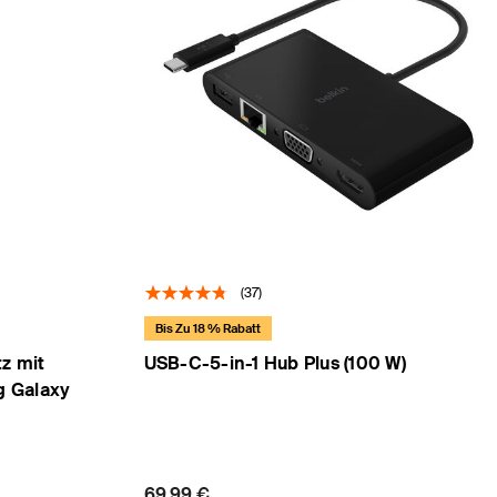
(37)
Bis Zu 18 % Rabatt
z mit
USB-C-5-in-1 Hub Plus (100 W)
g Galaxy
Price:
69,99 €