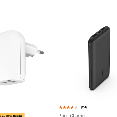
(151)
BoostCharge
s Zu 18 % Rabatt