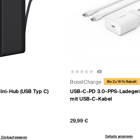
(0)
BoostCharge
Bis Zu 18 % Rabatt
ini-Hub (USB Typ C)
USB-C-PD 3.0-PPS-Ladegerä
mit USB-C-Kabel
Price:
29,99 €
Details anzeigen
n Einkaufswagen