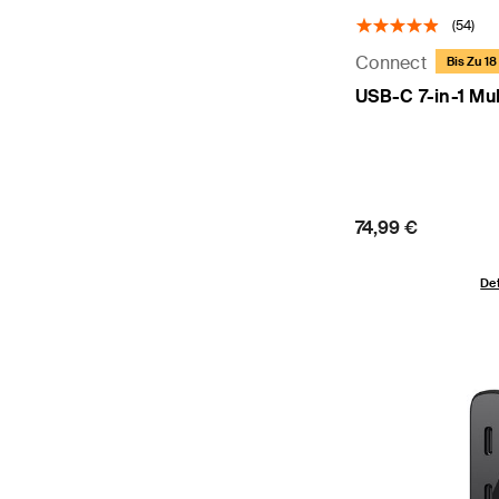
(54)
Connect
Bis Zu 1
USB-C 7-in-1 Mul
Price:
74,99 €
Det