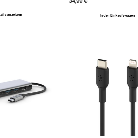
Price:
34,99 €
ails anzeigen
In den Einkaufswagen