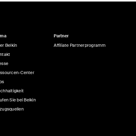
rma
Partner
er Belkin
Affiliate Partnerprogramm
ntakt
esse
ssourcen-Center
bs
chhaltigkeit
ufen Sie bei Belkin
zugsquellen