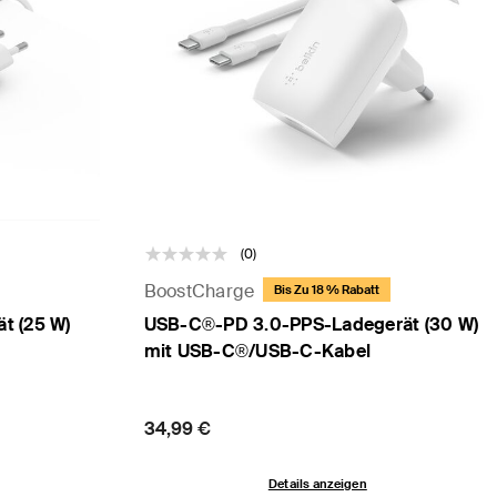
(0)
BoostCharge
Bis Zu 18 % Rabatt
t (25 W)
USB-C®-PD 3.0-PPS-Ladegerät (30 W)
mit USB-C®/USB-C-Kabel
Price:
34,99 €
Details anzeigen