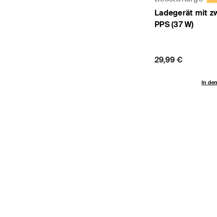
Ladegerät mit z
PPS (37 W)
Price:
29,99 €
In de