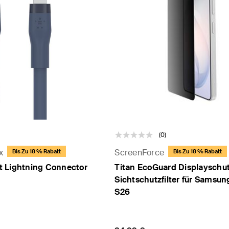
(0)
x
ScreenForce
Bis Zu 18 % Rabatt
Bis Zu 18 % Rabatt
 Lightning Connector
Titan EcoGuard Displayschut
Sichtschutzfilter für Samsun
S26