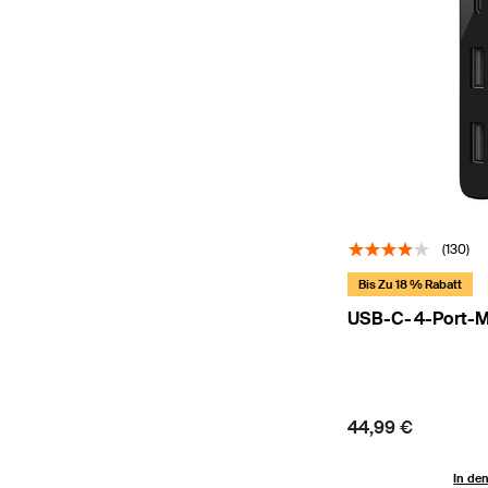
(130)
Bis Zu 18 % Rabatt
USB-C-4-Port-M
Price:
44,99 €
In de