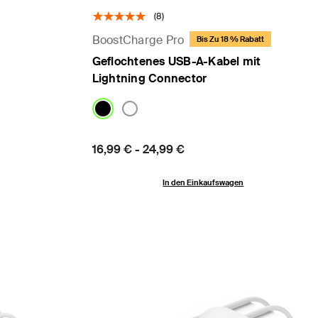
(8)
BoostCharge Pro
Bis Zu 18 % Rabatt
Geflochtenes USB-A-Kabel mit
Lightning Connector
Price:
16,99 €
-
24,99 €
In den Einkaufswagen