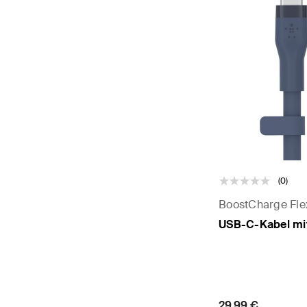
(0)
BoostCharge Fle
USB-C-Kabel mit
Price:
29,99 €