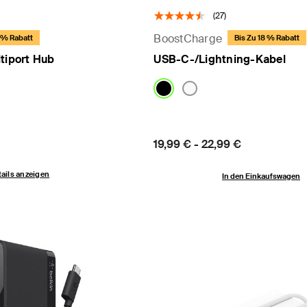
(27)
BoostCharge
8 % Rabatt
Bis Zu 18 % Rabatt
tiport Hub
USB-C-/Lightning-Kabel
Price:
19,99 €
-
22,99 €
ails anzeigen
In den Einkaufswagen