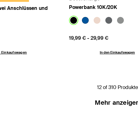
Powerbank 10K/20K
wei Anschlüssen und
Price:
19,99 €
-
29,99 €
n Einkaufswagen
In den Einkaufswagen
12 of 310 Produkte
Mehr anzeige