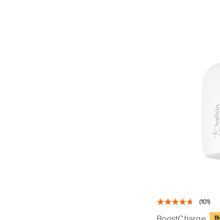
(101)
BoostCharge
Bi