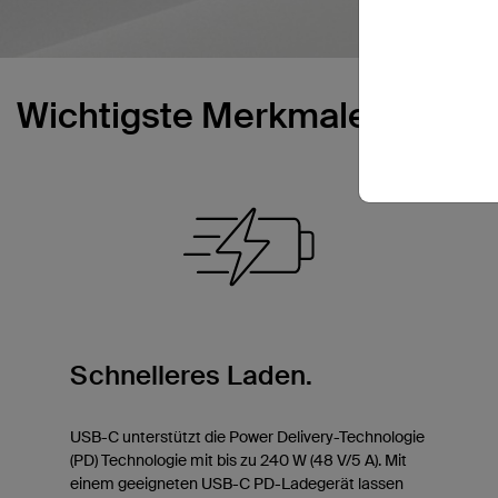
Wichtigste Merkmale
Schnelleres Laden.
USB-C unterstützt die Power Delivery-Technologie
(PD) Technologie mit bis zu 240 W (48 V/5 A). Mit
einem geeigneten USB-C PD-Ladegerät lassen