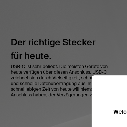
Der richtige Stecker
für heute.
USB-C ist sehr beliebt. Die meisten Geräte von
heute verfügen über diesen Anschluss. USB-C
zeichnet sich durch Vielseitigkeit, schnelles Laden
und schnelle Datenübertragung aus. In der
schnelllebigen Zeit von heute will niemand einen
Anschluss haben, der Verzögerungen verursacht.
Welco