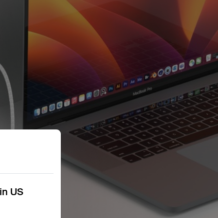
kin US