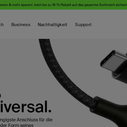
eren & mehr sparen! Jetzt bis zu 18 % Rabatt auf das gesamte Sortiment sicher
ch
Business
Nachhaltigkeit
Support
,
iversal.
ngigste Anschluss für die
der Form seines