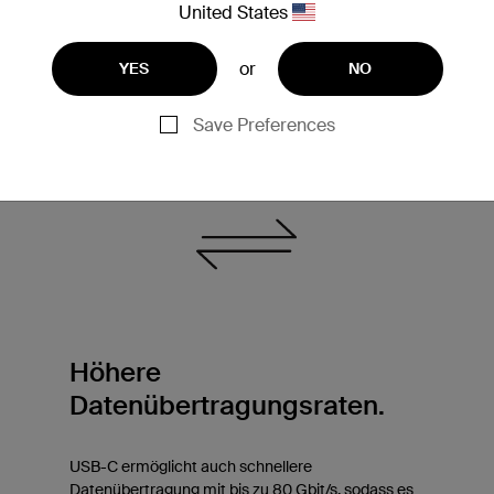
United States
or
YES
NO
Save Preferences
Höhere
Datenübertragungsraten.
USB-C ermöglicht auch schnellere
Datenübertragung mit bis zu 80 Gbit/s, sodass es