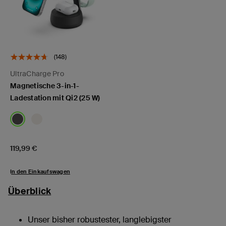
(148)
UltraCharge Pro
Magnetische 3-in-1-
Ladestation mit Qi2 (25 W)
Price:
119,99 €
In den Einkaufswagen
Überblick
Unser bisher robustester, langlebigster