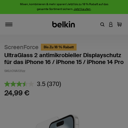
Mixen, kombinieren & mehr sparen! Jetzt bis zu 18 % Rabatt auf das
gesamte Sortiment sichern.
Jetzt kaufen
.
Stichwort oder
AN IHRE
Einka
Navigieren
ScreenForce
Bis Zu 18 % Rabatt
UltraGlass 2 antimikrobieller Displayschutz
für das iPhone 16 / iPhone 15 / iPhone 14 Pro
SKU:
OVA131zz
5 von 5 Kundenrezension
3.5
(370)
370
Bewertungen
24,99 €
lesen.
Link
auf
derselben
Seite.