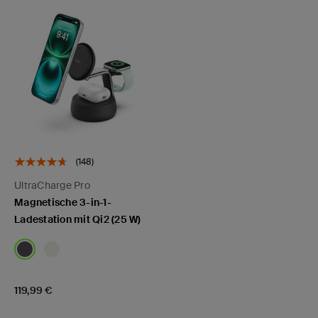
(148)
UltraCharge Pro
Magnetische 3-in-1-
Ladestation mit Qi2 (25 W)
Price:
119,99 €