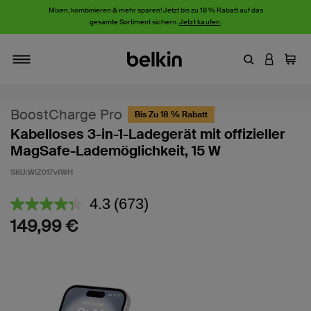
Mixen, kombinieren & mehr sparen! Jetzt bis zu 18 % Rabatt auf das
gesamte Sortiment sichern.
Jetzt kaufen
.
Stichwort oder
AN IHRE
Einka
Navigieren
BoostCharge Pro
Bis Zu 18 % Rabatt
Kabelloses 3-in-1-Ladegerät mit offizieller
MagSafe-Lademöglichkeit, 15 W
SKU:
WIZ017vfWH
4,2 von 5 Kundenrezension
4.3
(673)
673
Bewertungen
149,99 €
lesen.
Link
auf
derselben
Seite.