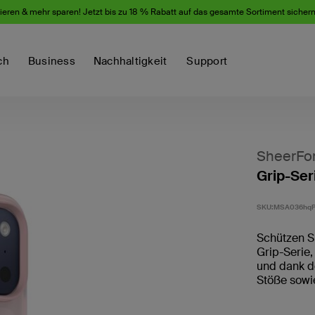
eren & mehr sparen! Jetzt bis zu 18 % Rabatt auf das gesamte Sortiment sicher
ch
Business
Nachhaltigkeit
Support
SheerFo
Grip-Ser
SKU:
MSA036hq
Schützen Si
Grip-Serie,
und dank d
Stöße sowie