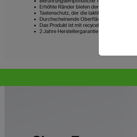
Berührungsempfindliche Taste zur Kamer
Erhöhte Ränder bieten dem Display und de
Tastenschutz, der die taktile Rückmeldung n
Durchscheinende Oberfläche mit angeneh
Das Produkt ist mit recyceltem Material herg
2 Jahre Herstellergarantie