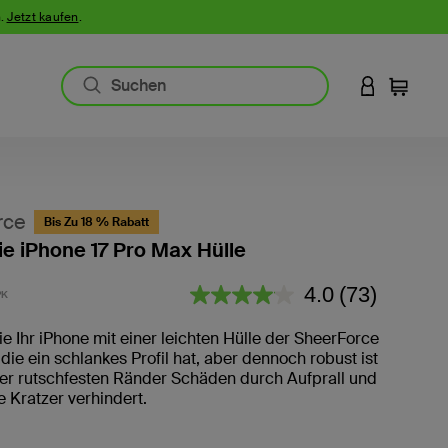
n.
Jetzt kaufen
.
AN IHREM 
Einkauf
rce
Bis Zu 18 % Rabatt
ie iPhone 17 Pro Max Hülle
3,1 von 5 Kundenrezension
4.0
(73)
PK
73
Bewertungen
lesen.
e Ihr iPhone mit einer leichten Hülle der SheerForce
Link
 die ein schlankes Profil hat, aber dennoch robust ist
auf
er rutschfesten Ränder Schäden durch Aufprall und
derselben
Seite.
 Kratzer verhindert.