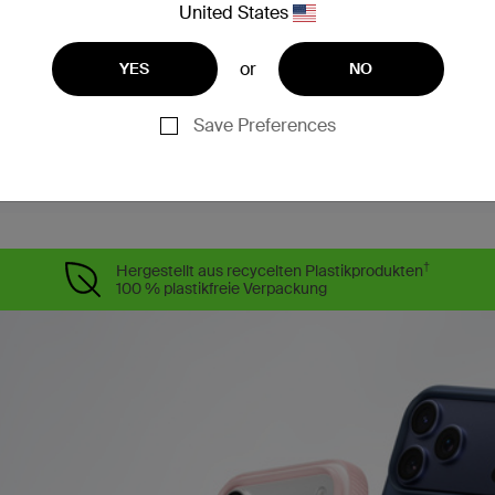
abedienung
United States
n Kameraobjektiven Schutz
icht beeinträchtigt
or
mer Haptik
YES
NO
estellt*
Save Preferences
†
Hergestellt aus recycelten Plastikprodukten
100 % plastikfreie Verpackung