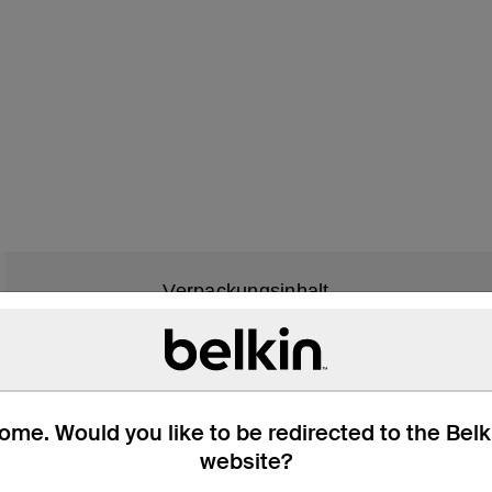
Verpackungsinhalt
me. Would you like to be redirected to the Bel
t für sicheren Halt
website?
aden