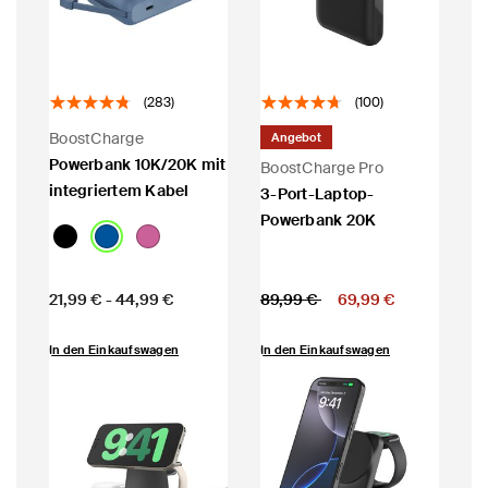
(283)
(100)
BoostCharge
Angebot
Powerbank 10K/20K mit
BoostCharge Pro
integriertem Kabel
3-Port-Laptop-
Powerbank 20K
Price:
Price:
Preis reduziert von
auf
21,99 €
-
44,99 €
89,99 €
69,99 €
In den Einkaufswagen
In den Einkaufswagen