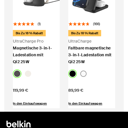
(1)
(166)
Bis Zu 18 % Rabatt
Bis Zu 18 % Rabatt
UltraCharge Pro
UltraCharge
Magnetische 3-in-1-
Faltbare magnetische
Ladestation mit
3-in-1-Ladestation mit
Qi2 25W
Qi2 25W
Price:
Price:
119,99 €
89,99 €
In den Einkaufswagen
In den Einkaufswagen