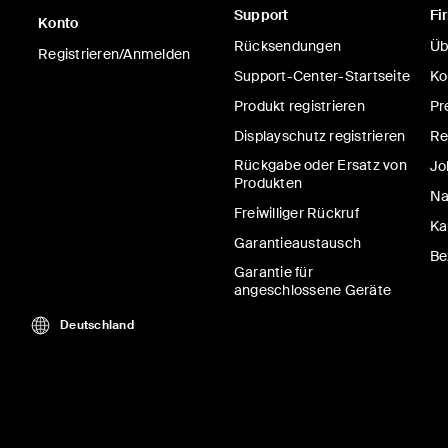
Support
Fi
BoostCharge
Konto
Rücksendungen
Üb
Powerbank 10K
Registrieren/Anmelden
Kabel
Support-Center-Startseite
Ko
Produkt registrieren
Pr
Displayschutz registrieren
Re
Rückgabe oder Ersatz von
Jo
Price:
21,99 €
-
44,9
Produkten
Na
Freiwilliger Rückruf
In den Einkaufswag
Ka
Garantieaustausch
Be
Garantie für
angeschlossene Geräte
Deutschland