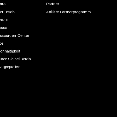
rma
Partner
BoostCharge Pro
Angebot
er Belkin
Affiliate Partnerprogramm
/20K mit integriertem
3-Port-Laptop-Powerbank 2
ntakt
esse
ssourcen-Center
bs
Preis reduziert von
auf
9 €
Price:
89,99 €
69,99 €
chhaltigkeit
en
In den Einkaufswagen
ufen Sie bei Belkin
zugsquellen