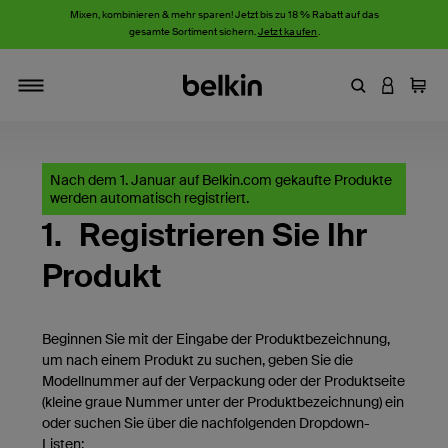
Mixen, kombinieren & mehr sparen! Jetzt bis zu 18 % Rabatt auf das
gesamte Sortiment sichern.
Jetzt kaufen
.
Stichwort oder
AN IHRE
Einka
Navigieren
Nach dem 1. Januar auf Belkin.com gekaufte Produkte
werden automatisch registriert.
1.
Registrieren Sie Ihr
Produkt
Beginnen Sie mit der Eingabe der Produktbezeichnung,
um nach einem Produkt zu suchen, geben Sie die
Modellnummer auf der Verpackung oder der Produktseite
(kleine graue Nummer unter der Produktbezeichnung) ein
oder suchen Sie über die nachfolgenden Dropdown-
Listen: