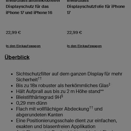
InvisiGlass antimikrobieller
InvisiGlass
Displayschutz für das
Displayschutzfolie für iPhone
iPhone 17 und iPhone 16
17
Price:
Price:
22,99 €
22,99 €
In den Einkaufswagen
In den Einkaufswagen
Überblick
Sichtschutzfilter auf dem ganzen Display für mehr
††
Sicherheit
‡
Bis zu 18x robuster als herkömmliches Glas
Hält Aufprall aus bis zu 2 m Höhe stand**
§
Bleistifthärtegrad 9H
0,29 mm dünn
††
Flach mit vollflächiger Abdeckung
und
abgerundeten Kanten
Eine Positionierungsschale dient zur einfachen,
exakten und blasenfreien Applikation