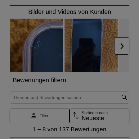
perfekte Kombination aus
Strapazierfähigkeit und schlanke Form aus.
Mit 0,29 mm ist es hauchdünn, aber
trotzdem 2,7-mal robuster als
herkömmliches Hartglas.