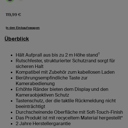
Price:
119,99 €
In den Einkaufswagen
Überblick
†
Hält Aufprall aus bis zu 2 m Höhe stand
Rutschfester, strukturierter Schutzrand sorgt für
sicheren Halt
Kompatibel mit Zubehör zum kabellosen Laden
Berührungsempfindliche Taste zur
Kamerabedienung
Erhöhte Ränder bieten dem Display und den
Kameraobjektiven Schutz
Tastenschutz, der die taktile Rückmeldung nicht
beeinträchtigt
Durchscheinende Oberfläche mit Soft-Touch-Finish
Das Produkt ist mit recyceltem Material hergestellt*
2 Jahre Herstellergarantie