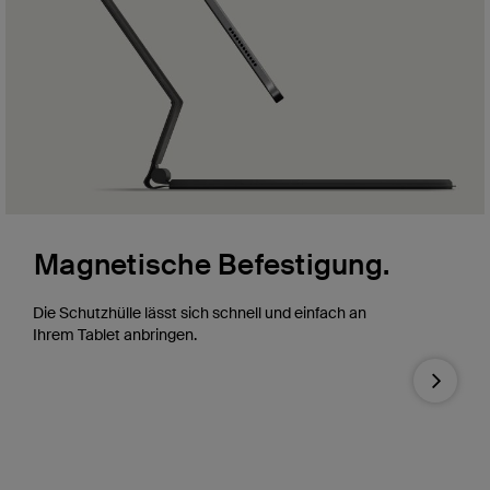
es
Magnetische Befestigung.
Hi
Ta
Die Schutzhülle lässt sich schnell und einfach an
Fu
Ihrem Tablet anbringen.
Hint
Next
Prod
Tast
ohne