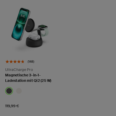
(148)
UltraCharge Pro
Magnetische 3-in-1-
Ladestation mit Qi2 (25 W)
Price:
119,99 €