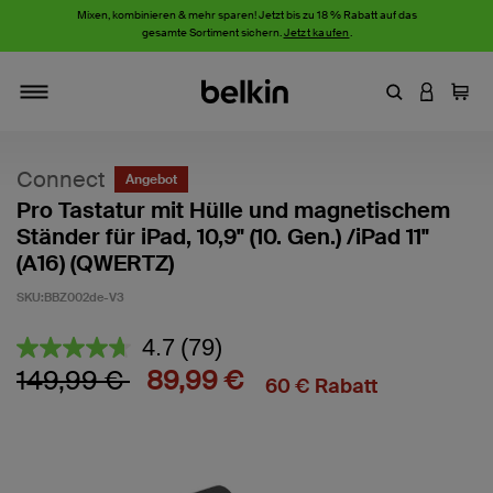
Mixen, kombinieren & mehr sparen! Jetzt bis zu 18 % Rabatt auf das
gesamte Sortiment sichern.
Jetzt kaufen
.
Stichwort oder
AN IHRE
Einka
Navigieren
Connect
Angebot
Pro Tastatur mit Hülle und magnetischem
Ständer für iPad, 10,9" (10. Gen.) /iPad 11"
(A16) (QWERTZ)
SKU:
BBZ002de-V3
4,2 von 5 Kundenrezension
4.7
(79)
79
Bewertungen
Preis reduziert von
auf
149,99 €
89,99 €
60 € Rabatt
lesen.
Link
auf
derselben
Seite.