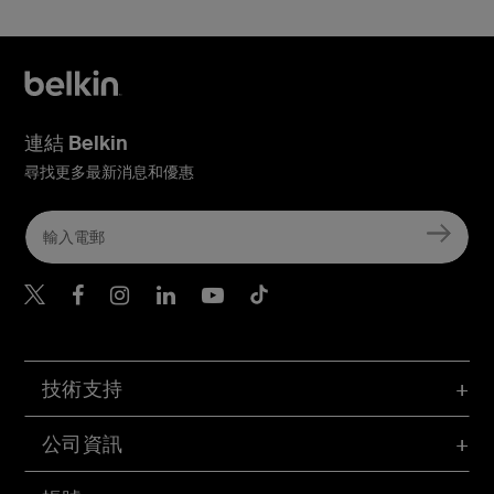
連結 Belkin
尋找更多最新消息和優惠
Belkin Twitter
Belkin Hong Kong Faceboo
Belkin Instagram
Belkin Hong Kong Lin
Belkin Youtube
Belkin TikTok
技術支持
公司資訊