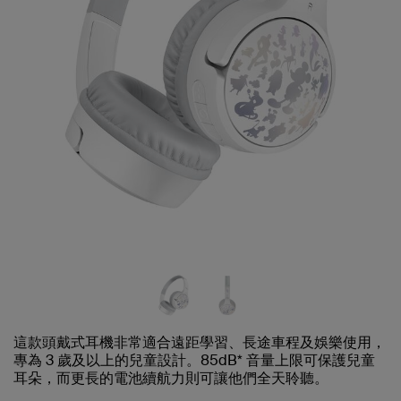
這款頭戴式耳機非常適合遠距學習、長途車程及娛樂使用，
專為 3 歲及以上的兒童設計。85dB* 音量上限可保護兒童
耳朵，而更長的電池續航力則可讓他們全天聆聽。