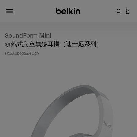
輸入關鍵
登入
切換瀏覽方式
SoundForm Mini
頭戴式兒童無線耳機（迪士尼系列）
SKU:
AUD002qcSL-DY
4.8 客戶評分（滿分為 5 分）