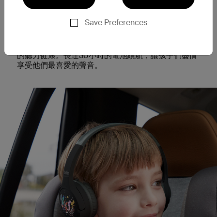
專為兒童設計
Save Preferences
使用高級耳罩讓孩子的耳朵保持舒適和受到保護。
操
作簡單、易於配對，即使是年幼的孩子也能輕鬆使
用。內建85dB*的音量上限，保障兒童長時間聆聽時
的聽力健康。長達30小時的電池續航，讓孩子們盡情
享受他們最喜愛的聲音。