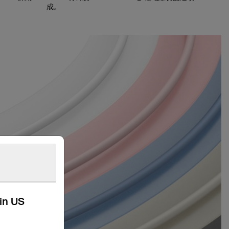
成。
kin US