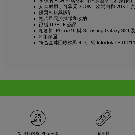
永續的 PCR 外層材料可增強靈活性和操作性
安全耐用，可承受 300K+ 次彎曲和 20K+ 
優質材料與設計
輕巧且易於攜帶和收納
已獲 USB-IF 認證
相容於 iPhone 16 與 Samsung Galaxy S
2 年保固
符合全球回收標準 4.0。經 Intertek TE-0011
25 分鐘內為 iPhone 從
耐用性