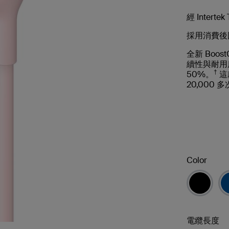
經 Interte
採用消費後回
全新 Boost
續性與耐用度。
†
50%。
這
20,000 
Color
電纜長度