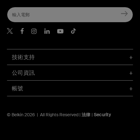
Belkin Twitter
Belkin Hong Kong Faceboo
Belkin Instagram
Belkin Hong Kong Lin
Belkin Youtube
Belkin TikTok
技術支持
公司資訊
帳號
© Belkin 2026 | All Rights Reserved |
法律
|
Security