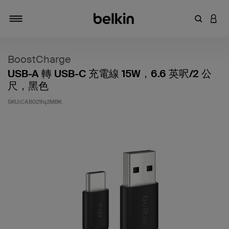
輸入關鍵
登入
切換瀏覽方式
BoostCharge
USB-A 轉 USB-C 充電線 15W，6.6 英呎/2 公
尺，黑色
SKU:
CAB021fq2MBK
3.9 客戶評分（滿分為 5 分）