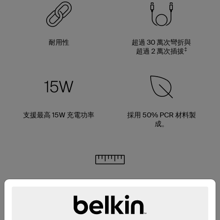
耐用性
超過 30 萬次彎折與
‡
超過 2 萬次插拔
支援最高 15W 充電功率
採用 50% PCR 材料製
成。
多種電線長度選項