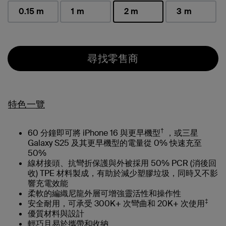
0.15 m
1 m
2 m
3 m
已選取
尋找零售商
特色一覽
†
60 分鐘即可將 iPhone 16 與更早機型
，或三星
Galaxy S25 及其更早機型的電量從 0% 快速充至
50%
線材接頭、抗彎折保護與外被採用 50% PCR (消後回
收) TPE 材料製成，有助於減少塑膠垃圾，同時又不影
響充電效能
柔軟的編織尼龍外層可增強靈活性和操作性
‡
安全耐用，可承受 300K+ 次彎曲和 20K+ 次使用
優質材料與設計
輕巧且易於攜帶和收納