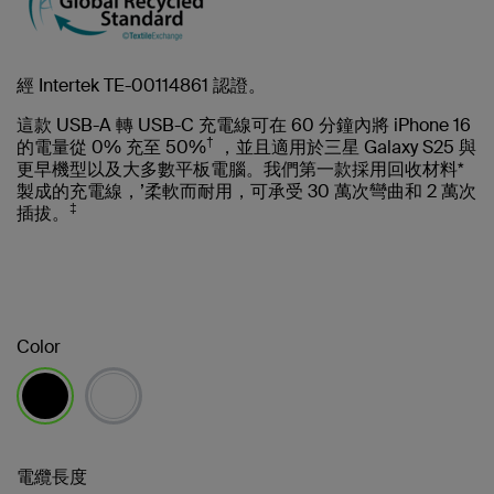
經 Intertek TE-00114861 認證。
這款 USB-A 轉 USB-C 充電線可在 60 分鐘內將 iPhone 16
†
的電量從 0% 充至 50%
，並且適用於三星 Galaxy S25 與
更早機型以及大多數平板電腦。我們第一款採用回收材料*
製成的充電線，’柔軟而耐用，可承受 30 萬次彎曲和 2 萬次
‡
插拔。
Color
已選取
電纜長度