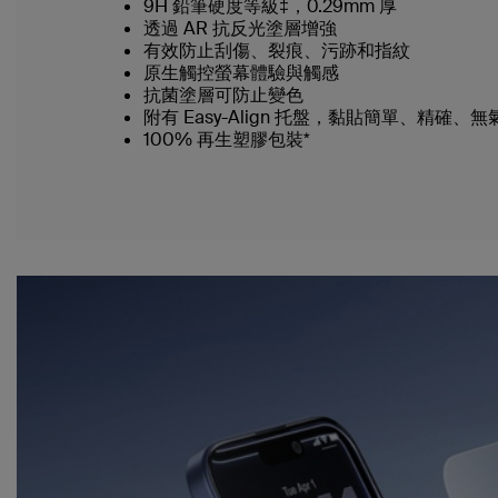
9H 鉛筆硬度等級‡，0.29mm 厚
透過 AR 抗反光塗層增強
有效防止刮傷、裂痕、污跡和指紋
原生觸控螢幕體驗與觸感
抗菌塗層可防止變色
附有 Easy-Align 托盤，黏貼簡單、精確、無
100% 再生塑膠包裝*