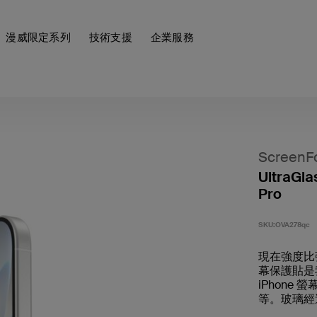
漫威限定系列
技術支援
企業服務
ScreenF
UltraGl
Pro
SKU:
OVA278qc
現在強度比強化
幕保護貼是
iPhon
等。玻璃經