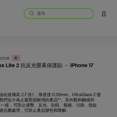
登入您的
orce
新
ass Lite 2 抗反光螢幕保護貼 － iPhone 17
3.4 
玻璃高 2.7 倍†，厚度僅 0.29mm。UltraGlass 2 螢
我們迄今為止最堅固耐用的產品**。其外觀和觸感與
e 螢幕一樣，可防止撞擊、反光、刮痕、裂縫、污跡、指紋
過抗菌處理，可防止產品變色和降解。