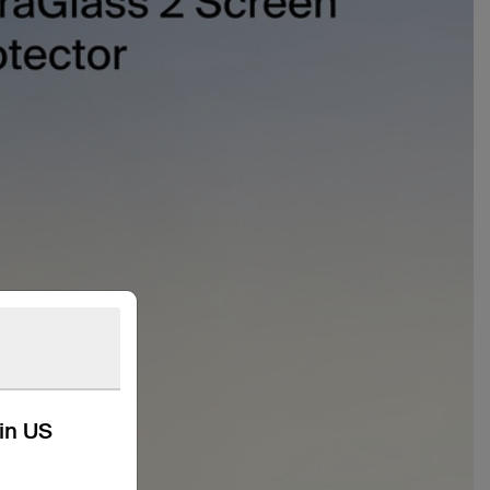
kin US