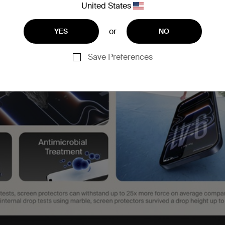
United States
or
YES
NO
Save Preferences