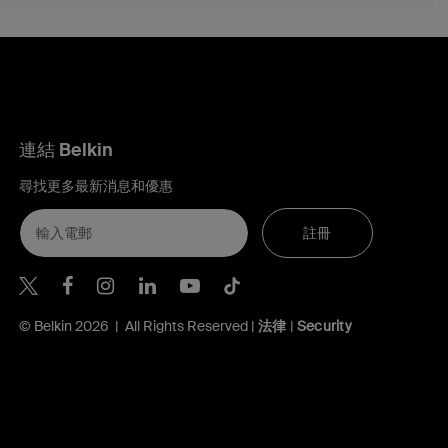
連結 Belkin
尋找更多最新消息和優惠
註冊
Belkin Twitter
Belkin Hong Kong Facebook
Belkin Instagram
Belkin Hong Kong Lin
Belkin Youtube
Belkin TikTok
© Belkin 2026 | All Rights Reserved |
法律
|
Security