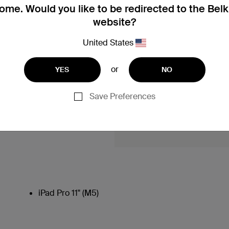
me. Would you like to be redirected to the Bel
website?
United States
or
YES
NO
Save Preferences
iPad Pro 11" (M5)