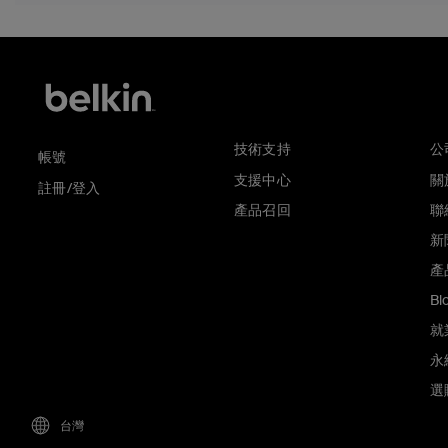
技術支持
公
帳號
支援中心
關於
註冊/登入
產品召回
聯
新
產
Bl
就
永
選
台灣