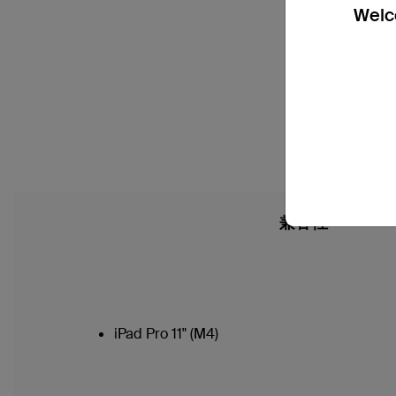
Welco
兼容性
iPad Pro 11" (M4)