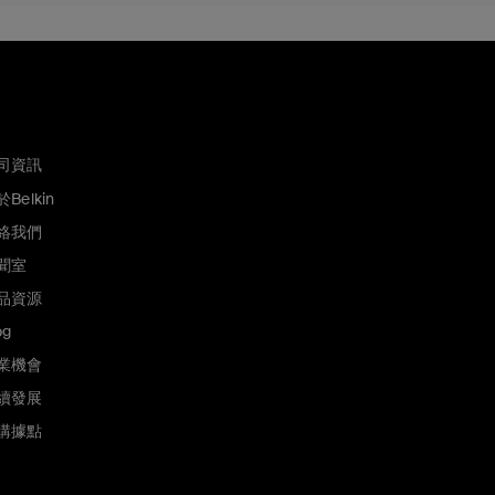
司資訊
Belkin
絡我們
聞室
品資源
og
業機會
續發展
購據點