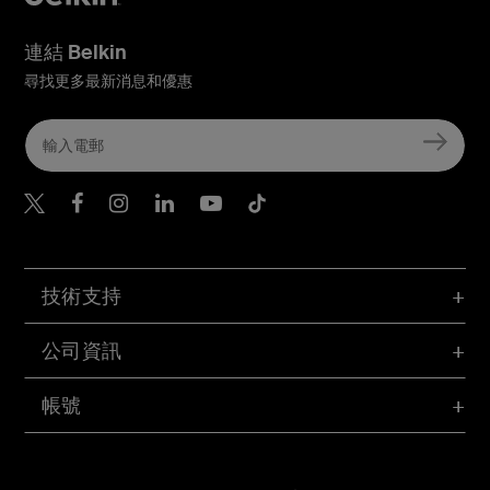
連結 Belkin
尋找更多最新消息和優惠
Belkin Twitter
Belkin Hong Kong Faceboo
Belkin Instagram
Belkin Hong Kong Lin
Belkin Youtube
Belkin TikTok
技術支持
公司資訊
帳號