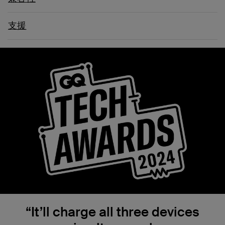
支援
“It’ll charge all three devices