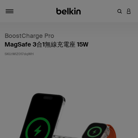
輸入關鍵
登入
切換瀏覽方式
BoostCharge Pro
MagSafe 3合1無線充電座 15W
SKU:
WIZ017dqWH
3.5 客戶評分（滿分為 5 分）