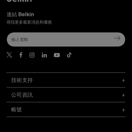
連結 Belkin
尋找更多最新消息和優惠
Belkin Twitter
Belkin Hong Kong Faceboo
Belkin Instagram
Belkin Hong Kong Lin
Belkin Youtube
Belkin TikTok
技術支持
公司資訊
帳號