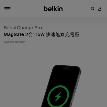
輸入關鍵
登入
切換瀏覽方式
BoostCharge Pro
MagSafe 2合1 15W 快速無線充電座
SKU:
WIZ010dqBK
5 客戶評分（滿分為 5 分）