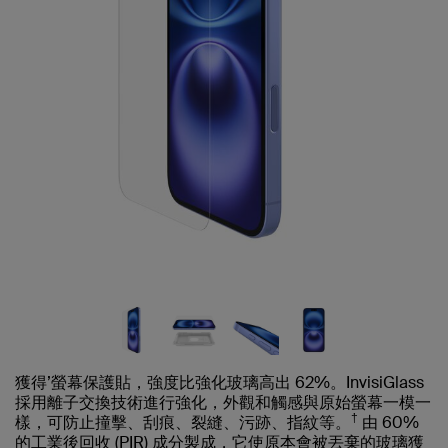
獲得’螢幕保護貼，強度比強化玻璃高出 62%。InvisiGlass
採用離子交換技術進行強化，外觀和觸感與原始螢幕一模一
†
樣，可防止撞擊、刮痕、裂縫、污跡、指紋等。
由 60%
的工業後回收 (PIR) 成分製成，它使原本會被丟棄的玻璃獲