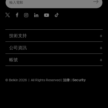
Belkin Twitter
Belkin Hong Kong Faceboo
Belkin Instagram
Belkin Hong Kong Lin
Belkin Youtube
Belkin TikTok
技術支持
公司資訊
帳號
© Belkin 2026 | All Rights Reserved |
法律
|
Security