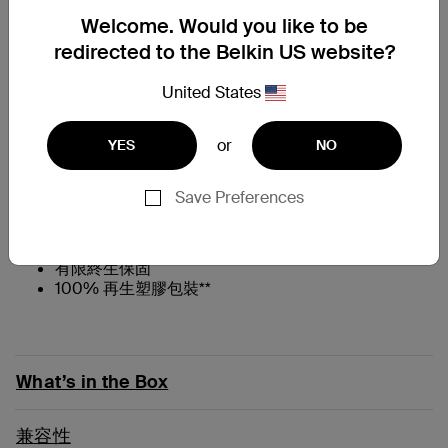
Welcome. Would you like to be
比強化玻璃堅固 62%*
redirected to the Belkin US website?
¶
9H 鉛筆硬度防刮能力
†
採用 60% 再生玻璃製成
United States
0.29 公釐厚
附有 Easy-Align 托盤，可輕鬆、精確且無氣泡地黏貼
or
YES
NO
平整、全螢幕覆蓋、與保護殼相容且邊緣光滑
清晰可見
Save Preferences
原生觸控螢幕體驗與觸感
防指紋塗層讓螢幕不沾污漬
抗菌塗層可防止變色
有限終生保固
100% 再生塑膠包裝**
What’s in the Box
兼容性