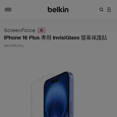
輸入關鍵
登入
切換瀏覽方式
ScreenForce
新
iPhone 16 Plus 專用 InvisiGlass 螢幕保護貼
SKU:
OVA172fq
5 客戶評分（滿分為 5 分）