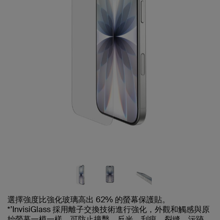
選擇強度比強化玻璃高出 62% 的螢幕保護貼。
*’InvisiGlass 採用離子交換技術進行強化，外觀和觸感與原
始螢幕一模一樣，可防止撞擊、反光、刮痕、裂縫、污跡、