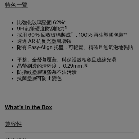
特色一覽
比強化玻璃堅固 62%*
¶
9H 鉛筆硬度防刮能力
†
採用 60% 回收玻璃製成
，100% 再生塑膠包裝**
透過 AR 抗反光塗層增強
附有 Easy-Align 托盤，可輕鬆、精確且無氣泡地黏貼
平整、全螢幕覆蓋、與保護殼相容且邊緣光滑
晶瑩剔透的清晰度， 0.29mm 厚
防指紋塗層讓螢幕不沾污漬
抗菌塗層可防止變色
What’s in the Box
兼容性