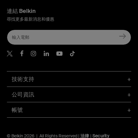
連結 Belkin
尋找更多最新消息和優惠
Belkin Twitter
Belkin Hong Kong Faceboo
Belkin Instagram
Belkin Hong Kong Lin
Belkin Youtube
Belkin TikTok
技術支持
公司資訊
帳號
© Belkin 2026 | All Rights Reserved |
法律
|
Security