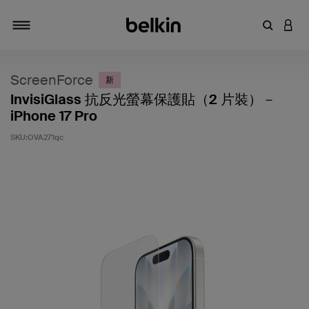
輸入關鍵
登入
切換瀏覽方式
ScreenForce
新
InvisiGlass 抗反光螢幕保護貼（2 片裝）－
iPhone 17 Pro
SKU:
OVA271qc
5 客戶評分（滿分為 5 分）