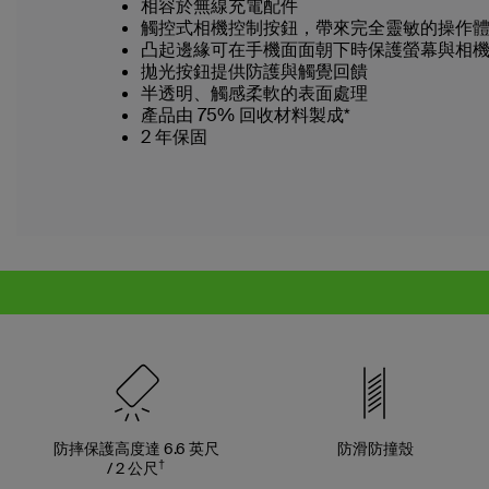
相容於無線充電配件
觸控式相機控制按鈕，帶來完全靈敏的操作
凸起邊緣可在手機面面朝下時保護螢幕與相
拋光按鈕提供防護與觸覺回饋
半透明、觸感柔軟的表面處理
產品由 75% 回收材料製成*
2 年保固
防摔保護高度達 6.6 英尺
防滑防撞殼
†
/ 2 公尺