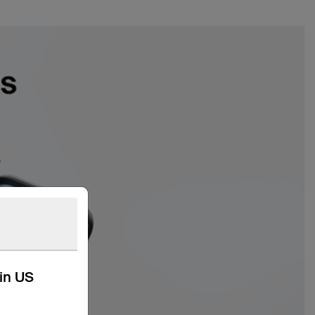
kin US