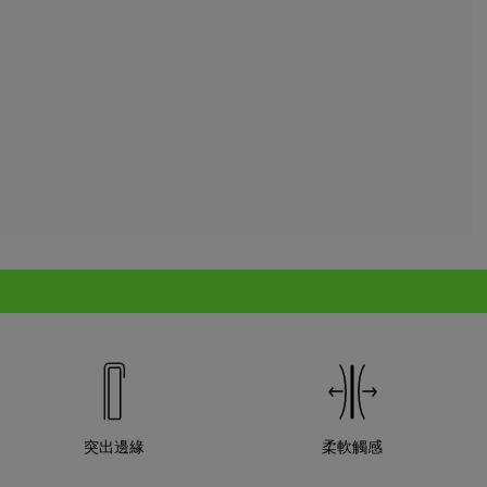
突出邊緣
柔軟觸感