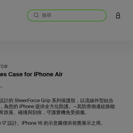
登入您的
rce
ies Case for iPhone Air
5 客戶
SA
計的 SheerForce Grip 系列保護殼，以流線外型結合
為您的 iPhone 提供全方位防護。—其防滑側邊紋路能
常跌落、碰撞與刮痕，守護愛機免受損傷。
ne 17 設計。iPhone 16 的示意圖僅供視覺展示之用。