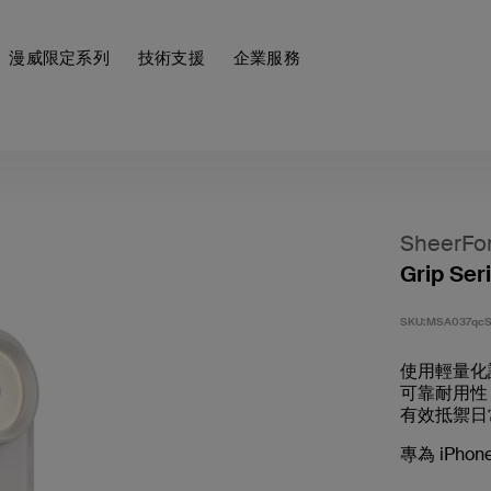
漫威限定系列
技術支援
企業服務
SheerFo
Grip Ser
SKU:
MSA037qc
使用輕量化設
可靠耐用性，
有效抵禦日
專為 iPho