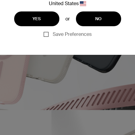
United States
or
YES
NO
Save Preferences