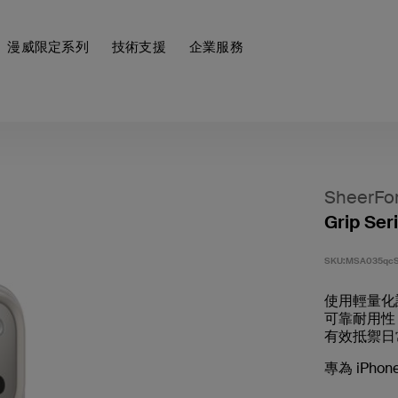
漫威限定系列
技術支援
企業服務
SheerFo
Grip Ser
SKU:
MSA035qc
使用輕量化設
可靠耐用性，
有效抵禦日
專為 iPho