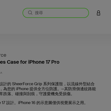
登入您的
rce
ies Case for iPhone 17 Pro
5 客戶
SA
計的 SheerForce Grip 系列保護殼，以流線外型結合
為您的 iPhone 提供全方位防護。—其防滑側邊紋路能
常跌落、碰撞與刮痕，守護愛機免受損傷。
ne 17 設計。iPhone 16 的示意圖僅供視覺展示之用。