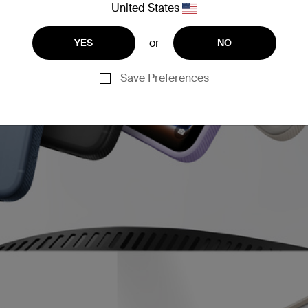
United States
or
YES
NO
Save Preferences