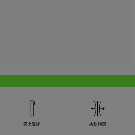
突出邊緣
柔軟觸感