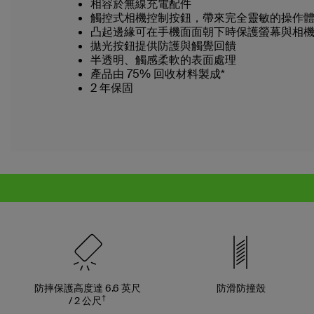
相容於無線充電配件
觸控式相機控制按鈕，帶來完全靈敏的操作
凸起邊緣可在手機面面朝下時保護螢幕與相
拋光按鈕提供防護與觸覺回饋
半透明、觸感柔軟的表面處理
產品由 75% 回收材料製成*
2 年保固
防摔保護高度達 6.6 英尺
防滑防撞殼
†
/ 2 公尺