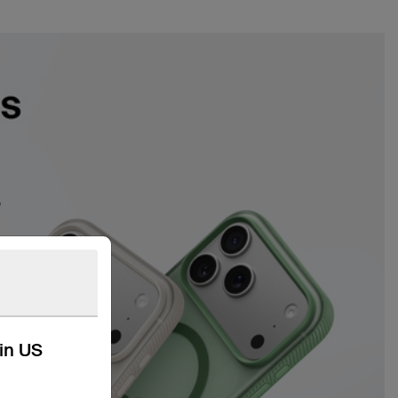
kin US