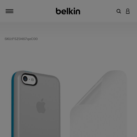
輸入關鍵
登入
切換瀏覽方式
SKU:
F5Z0467qeC00
5 客戶評分（滿分為 5 分）