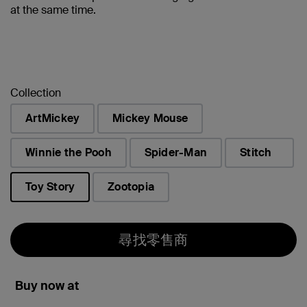
at the same time.
Collection
ArtMickey
Mickey Mouse
Winnie the Pooh
Spider-Man
Stitch
Toy Story
Zootopia
已選取
尋找零售商
Buy now at