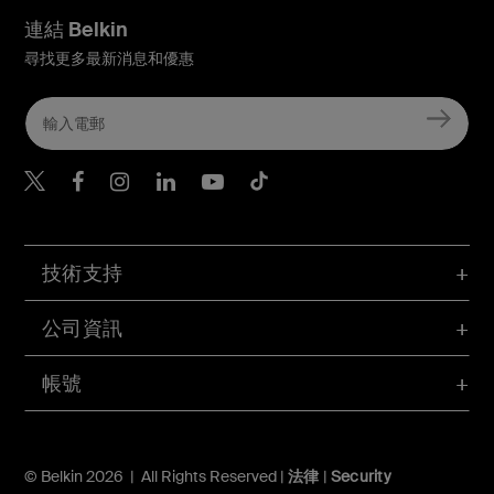
連結 Belkin
尋找更多最新消息和優惠
Belkin Twitter
Belkin Hong Kong Faceboo
Belkin Instagram
Belkin Hong Kong Lin
Belkin Youtube
Belkin TikTok
技術支持
公司資訊
帳號
© Belkin 2026 | All Rights Reserved |
法律
|
Security