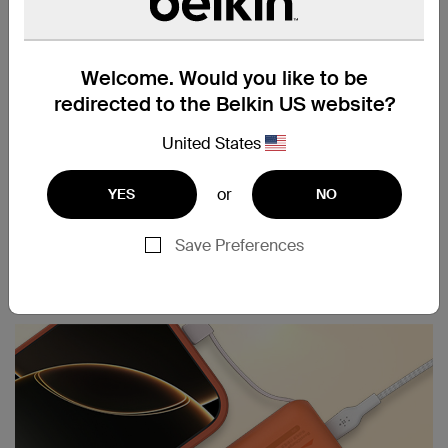
我們的便攜式行動電源 10K 包括一條整合式
USB-C 纜線，讓充電更加輕鬆方便。只要插入內
置充電線就能立即充電，是隨身攜帶的最佳選
擇。
Welcome. Would you like to be
redirected to the Belkin US website?
§
United States
10K
mAh 容量提升充電速
度。
or
YES
NO
10,000mAh 電源容量可在可在 26 分鐘內將
‡
iPhone 15 Pro 電量從 0% 充電至 50%
，並提供
Save Preferences
最長 43 小時的播放時間。讓您的裝置保持電力充
足，隨時保持連接，享受不間斷的娛樂。