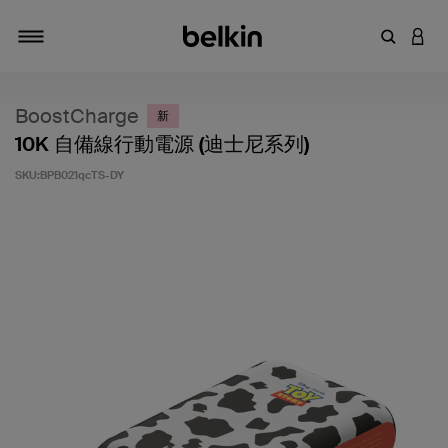
輸入關鍵
登入
切換瀏覽方式
BoostCharge
新
10K 自備線行動電源 (迪士尼系列)
SKU:
BPB021qcTS-DY
4.1 客戶評分（滿分為 5 分）