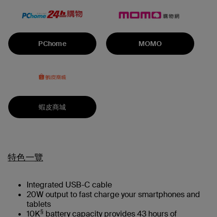
PChome
MOMO
蝦皮商城
特色一覽
Integrated USB-C cable
20W output to fast charge your smartphones and
tablets
§
10K
battery capacity provides 43 hours of